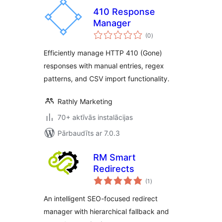
410 Response
Manager
vērtējumu
(0
)
kopsumma
Efficiently manage HTTP 410 (Gone)
responses with manual entries, regex
patterns, and CSV import functionality.
Rathly Marketing
70+ aktīvās instalācijas
Pārbaudīts ar 7.0.3
RM Smart
Redirects
vērtējumu
(1
)
kopsumma
An intelligent SEO-focused redirect
manager with hierarchical fallback and