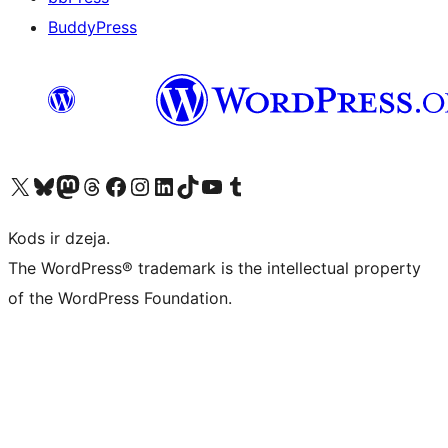
BuddyPress
Apmeklējiet mūsu X (agrāk Twitter) kontu
Apmeklējiet mūsu Bluesky kontu
Apmeklējiet mūsu Mastodon kontu
Apmeklējiet mūsu Threads kontu
Apmeklējiet mūsu Facebook lapu
Apmeklējiet mūsu Instagram kontu
Apmeklējiet mūsu LinkedIn kontu
Apmeklējiet mūsu TikTok kontu
Apmeklējiet mūsu YouTube kanālu
Apmeklējiet mūsu Tumblr kontu
Kods ir dzeja.
The WordPress® trademark is the intellectual property
of the WordPress Foundation.