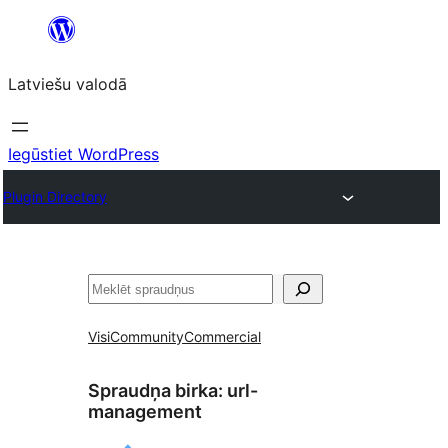
Pāriet
uz
Latviešu valodā
saturu
Iegūstiet WordPress
Plugin Directory
Meklēt
Visi
Community
Commercial
Spraudņa birka:
url-
management