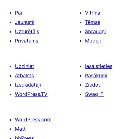
Par
Vitrīna
Jaunumi
Tēmas
Uzturētājs
Spraudņi
Privātums
Modeļi
Uzziniet
Iesaistieties
Atbalsts
Pasākumi
Izstrādātāji
Ziedot
WordPress.TV
Swag
↗
WordPress.com
Matt
bbPress