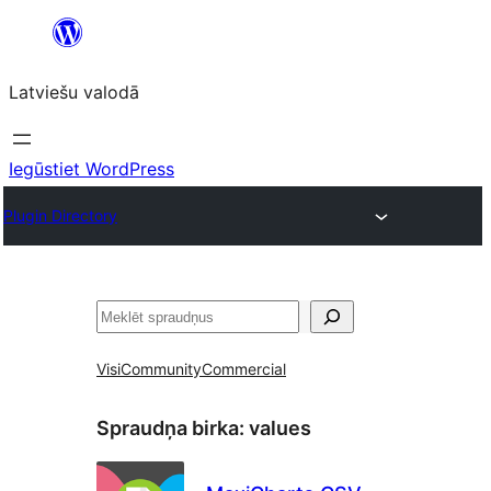
Pāriet
uz
Latviešu valodā
saturu
Iegūstiet WordPress
Plugin Directory
Meklēt
Visi
Community
Commercial
Spraudņa birka:
values