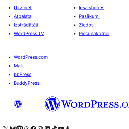
Uzziniet
Iesaistieties
Atbalsts
Pasākumi
Izstrādātāji
Ziedot
WordPress.TV
Pieci nākotnei
WordPress.com
Matt
bbPress
BuddyPress
Apmeklējiet mūsu X (agrāk Twitter) kontu
Apmeklējiet mūsu Bluesky kontu
Apmeklējiet mūsu Mastodon kontu
Apmeklējiet mūsu Threads kontu
Apmeklējiet mūsu Facebook lapu
Apmeklējiet mūsu Instagram kontu
Apmeklējiet mūsu LinkedIn kontu
Apmeklējiet mūsu TikTok kontu
Apmeklējiet mūsu YouTube kanālu
Apmeklējiet mūsu Tumblr kontu