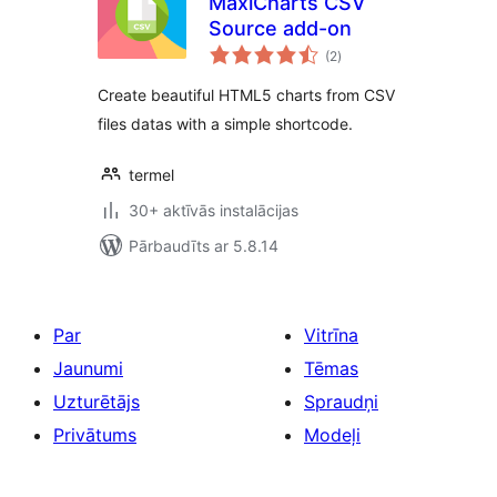
MaxiCharts CSV
Source add-on
vērtējumu
(2
)
kopsumma
Create beautiful HTML5 charts from CSV
files datas with a simple shortcode.
termel
30+ aktīvās instalācijas
Pārbaudīts ar 5.8.14
Par
Vitrīna
Jaunumi
Tēmas
Uzturētājs
Spraudņi
Privātums
Modeļi