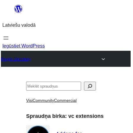
Pāriet
uz
Latviešu valodā
saturu
Iegūstiet WordPress
Plugin Directory
Meklēt
Visi
Community
Commercial
Spraudņa birka:
vc extensions