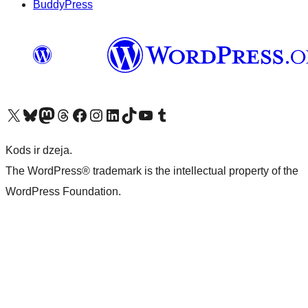
BuddyPress
Apmeklējiet mūsu X (agrāk Twitter) kontu
Apmeklējiet mūsu Bluesky kontu
Apmeklējiet mūsu Mastodon kontu
Apmeklējiet mūsu Threads kontu
Apmeklējiet mūsu Facebook lapu
Apmeklējiet mūsu Instagram kontu
Apmeklējiet mūsu LinkedIn kontu
Apmeklējiet mūsu TikTok kontu
Apmeklējiet mūsu YouTube kanālu
Apmeklējiet mūsu Tumblr kontu
Kods ir dzeja.
The WordPress® trademark is the intellectual property of the
WordPress Foundation.