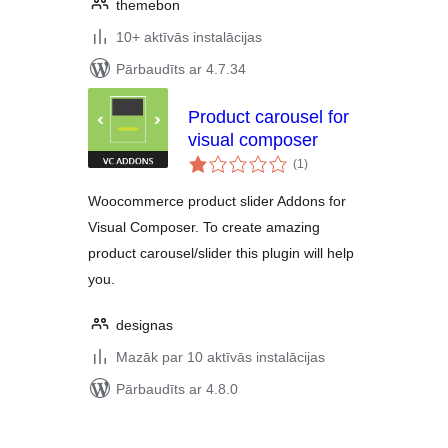
themebon
10+ aktīvās instalācijas
Pārbaudīts ar 4.7.34
Product carousel for
visual composer
vērtējumu
(1
)
kopsumma
Woocommerce product slider Addons for
Visual Composer. To create amazing
product carousel/slider this plugin will help
you.
designas
Mazāk par 10 aktīvās instalācijas
Pārbaudīts ar 4.8.0