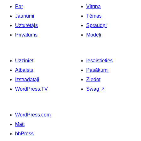
Par
Vitrīna
Jaunumi
Tēmas
Uzturētājs
Spraudņi
Privātums
Modeļi
Uzziniet
Iesaistieties
Atbalsts
Pasākumi
Izstrādātāji
Ziedot
WordPress.TV
Swag
↗
WordPress.com
Matt
bbPress