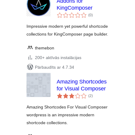
Addons for
KingComposer
vērtējumu
(0
)
kopsumma
Impressive modern yet powerful shortcode
collections for KingComposer page builder.
themebon
200+ aktīvās instalācijas
Pārbaudīts ar 4.7.34
Amazing Shortcodes
for Visual Composer
vērtējumu
(2
)
kopsumma
Amazing Shortcodes For Visual Composer
wordpress is an impressive modern
shortcode collections.