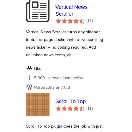
Vertical News
Scroller
vērtējumu
(17
)
kopsumma
Vertical News Scroller turns any sidebar,
footer, or page section into a live scrolling
news ticker – no coding required. Add
unlimited news items, ch …
Nks
5 000+ aktīvās instalācijas
Pārbaudīts ar 7.0.3
Scroll To Top
vērtējumu
(11
)
kopsumma
Scroll To Top plugin does the job with just