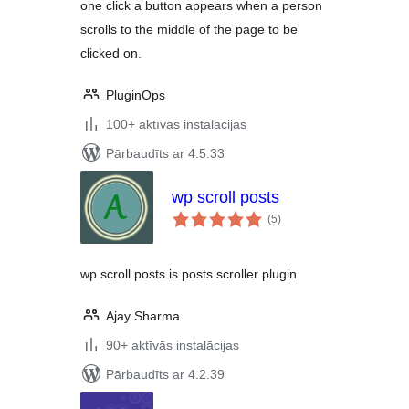
one click a button appears when a person
scrolls to the middle of the page to be
clicked on.
PluginOps
100+ aktīvās instalācijas
Pārbaudīts ar 4.5.33
wp scroll posts
vērtējumu
(5
)
kopsumma
wp scroll posts is posts scroller plugin
Ajay Sharma
90+ aktīvās instalācijas
Pārbaudīts ar 4.2.39