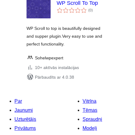
WP Scroll To Top
vērtējumu
(0
)
kopsumma
WP Scroll to top is beautifully designed
and supper plugin.Very easy to use and
perfect functionality.
Sohelwpexpert
10+ aktīvās instalācijas
Pārbaudīts ar 4.0.38
Par
Vitrīna
Jaunumi
Tēmas
Uzturētājs
Spraudņi
Privātums
Modeļi