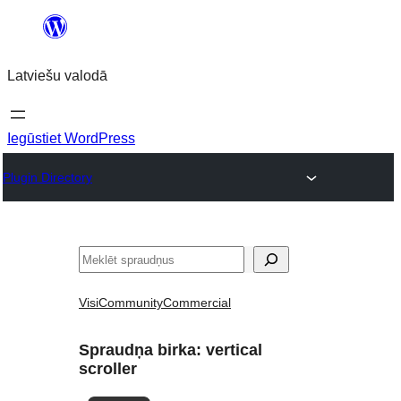
Pāriet
uz
Latviešu valodā
saturu
Iegūstiet WordPress
Plugin Directory
Meklēt
Visi
Community
Commercial
Spraudņa birka:
vertical
scroller