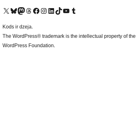
Apmeklējiet mūsu X (agrāk Twitter) kontu
Apmeklējiet mūsu Bluesky kontu
Apmeklējiet mūsu Mastodon kontu
Apmeklējiet mūsu Threads kontu
Apmeklējiet mūsu Facebook lapu
Apmeklējiet mūsu Instagram kontu
Apmeklējiet mūsu LinkedIn kontu
Apmeklējiet mūsu TikTok kontu
Apmeklējiet mūsu YouTube kanālu
Apmeklējiet mūsu Tumblr kontu
Kods ir dzeja.
The WordPress® trademark is the intellectual property of the
WordPress Foundation.