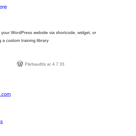
ere
rtējumu
opsumma
 your WordPress website via shortcode, widget, or
a custom training library
Pārbaudīts ar 4.7.33
s.com
ss