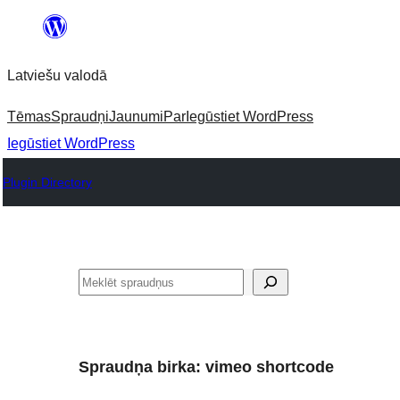
Pāriet
uz
Latviešu valodā
saturu
Tēmas
Spraudņi
Jaunumi
Par
Iegūstiet WordPress
Iegūstiet WordPress
Plugin Directory
Meklēt
Spraudņa birka:
vimeo shortcode