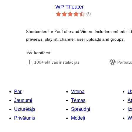
WP Theater
vērtējumu
(5
)
kopsumma
Shortcodes for YouTube and Vimeo. Includes embeds, 
previews, playlist, channel, user uploads and groups.
kentfarst
100+ aktīvās instalācijas
Pārbaud
Par
Vitrīna
Uz
Jaunumi
Tēmas
At
Uzturētājs
Spraudņi
Iz
Privātums
Modeļi
W