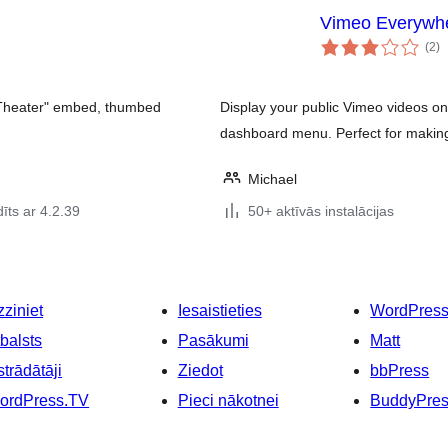
Vimeo Everywh
vē
(2
)
k
"Theater" embed, thumbed
Display your public Vimeo videos on
dashboard menu. Perfect for making 
Michael
īts ar 4.2.39
50+ aktīvās instalācijas
ziniet
Iesaistieties
WordPres
balsts
Pasākumi
Matt
strādātāji
Ziedot
bbPress
ordPress.TV
Pieci nākotnei
BuddyPre