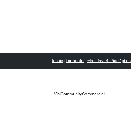
Iesniegt spraudni
Mani favorīti
Pieslēgties
Visi
Community
Commercial