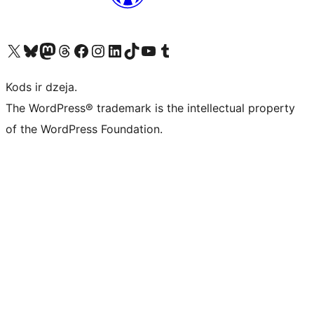
Apmeklējiet mūsu X (agrāk Twitter) kontu
Apmeklējiet mūsu Bluesky kontu
Apmeklējiet mūsu Mastodon kontu
Apmeklējiet mūsu Threads kontu
Apmeklējiet mūsu Facebook lapu
Apmeklējiet mūsu Instagram kontu
Apmeklējiet mūsu LinkedIn kontu
Apmeklējiet mūsu TikTok kontu
Apmeklējiet mūsu YouTube kanālu
Apmeklējiet mūsu Tumblr kontu
Kods ir dzeja.
The WordPress® trademark is the intellectual property
of the WordPress Foundation.