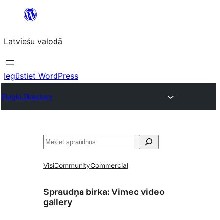
Pāriet
uz
Latviešu valodā
saturu
Iegūstiet WordPress
Plugin Directory
Meklēt
Visi
Community
Commercial
Spraudņa birka:
Vimeo video
gallery