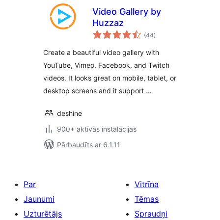
Video Gallery by
Huzzaz
vērtējumu
(44
)
kopsumma
Create a beautiful video gallery with
YouTube, Vimeo, Facebook, and Twitch
videos. It looks great on mobile, tablet, or
desktop screens and it support …
deshine
900+ aktīvās instalācijas
Pārbaudīts ar 6.1.11
Par
Vitrīna
Jaunumi
Tēmas
Uzturētājs
Spraudņi