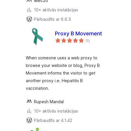
wieczo
10+ aktīvās instalācijas
Pārbaudīts ar 6.6.5
Proxy B Movement
vērtējumu
(1
)
kopsumma
When someone uses a web proxy to
browse your website or blog, Proxy B
Movement informs the visitor to get
another proxy i.e. Hepatitis B
vaccination.
Rupesh Mandal
10+ aktīvās instalācijas
Pārbaudīts ar 4.1.42