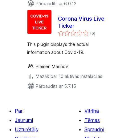
Pārbaudīts ar 6.0.12
Corona Virus Live
Ticker
vērtējumu
(0
)
kopsumma
This plugin displays the actual
information about Covid-19.
Plamen Marinov
Mazāk par 10 aktīvās instalācijas
Pārbaudīts ar 5.7.15
Par
Vitrīna
Jaunumi
Tēmas
Uzturētājs
Spraudņi