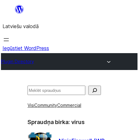
Pāriet
uz
Latviešu valodā
saturu
Iegūstiet WordPress
Plugin Directory
Meklēt
Visi
Community
Commercial
Spraudņa birka:
virus