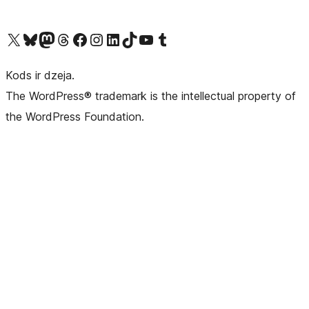
Apmeklējiet mūsu X (agrāk Twitter) kontu
Apmeklējiet mūsu Bluesky kontu
Apmeklējiet mūsu Mastodon kontu
Apmeklējiet mūsu Threads kontu
Apmeklējiet mūsu Facebook lapu
Apmeklējiet mūsu Instagram kontu
Apmeklējiet mūsu LinkedIn kontu
Apmeklējiet mūsu TikTok kontu
Apmeklējiet mūsu YouTube kanālu
Apmeklējiet mūsu Tumblr kontu
Kods ir dzeja.
The WordPress® trademark is the intellectual property of
the WordPress Foundation.