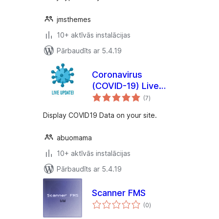
jmsthemes
10+ aktīvās instalācijas
Pārbaudīts ar 5.4.19
Coronavirus
(COVID-19) Live
vērtējumu
Update Popup
(7
)
kopsumma
Display COVID19 Data on your site.
abuomama
10+ aktīvās instalācijas
Pārbaudīts ar 5.4.19
Scanner FMS
vērtējumu
(0
)
kopsumma