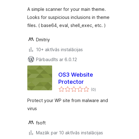
A simple scanner for your main theme.
Looks for suspicious inclusions in theme
files. ( base64, eval, shell_exec, etc. )
Dmitriy
10+ aktīvās instalācijas
Pārbaudīts ar 6.0.12
OS3 Website
Protector
vērtējumu
(0
)
kopsumma
Protect your WP site from malware and
virus
fsoft
Mazāk par 10 aktīvās instalācijas