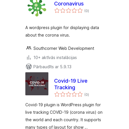
Coronavirus
vērtējumu
(0
)
kopsumma
A wordpress plugin for displaying data
about the corona virus.
Southcorner Web Development
10+ aktīvās instalācijas
Pārbaudīts ar 5.9.13
Covid-19 Live
Tracking
vērtējumu
(0
)
kopsumma
Covid-19 plugin is WordPress plugin for
live tracking COVID-19 (corona virus) on
the world and each country. It supports
many types of layout for show …