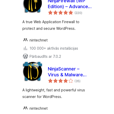
NinjaFirewall (WP
Edition) – Advanced
vērtējumu
Security Plugin and
(220
)
kopsumma
Firewall
A true Web Application Firewall to
protect and secure WordPress.
nintechnet
100 000+ aktīvās instalācijas
Pārbaudīts ar 7.0.2
NinjaScanner –
Virus & Malware
vērtējumu
scan
(35
)
kopsumma
A lightweight, fast and powerful virus
scanner for WordPress.
nintechnet