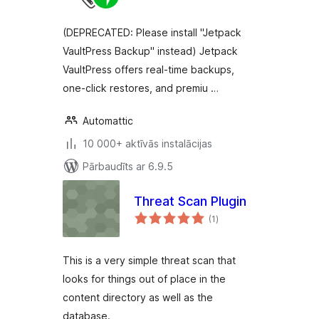
(DEPRECATED: Please install "Jetpack
VaultPress Backup" instead) Jetpack
VaultPress offers real-time backups,
one-click restores, and premiu …
Automattic
10 000+ aktīvās instalācijas
Pārbaudīts ar 6.9.5
Threat Scan Plugin
vērtējumu
(1
)
kopsumma
This is a very simple threat scan that
looks for things out of place in the
content directory as well as the
database.