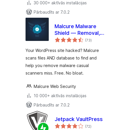
30 000+ aktīvās instalācijas
Pārbaudīts ar 7.0.2
Malcure Malware
Shield — Removal,
vērtējumu
Repair, Monitor
(73
)
kopsumma
Your WordPress site hacked? Malcure
scans files AND database to find and
help you remove malware casual
scanners miss. Free. No bloat.
Malcure Web Security
10 000+ aktīvās instalācijas
Pārbaudīts ar 7.0.2
Jetpack VaultPress
vērtējumu
(72
)
kopsumma