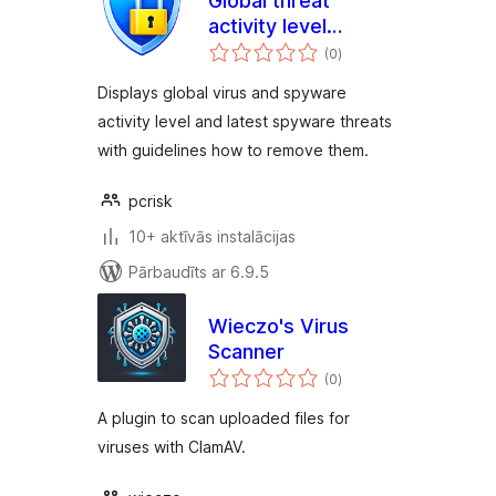
Global threat
activity level
vērtējumu
Widget
(0
)
kopsumma
Displays global virus and spyware
activity level and latest spyware threats
with guidelines how to remove them.
pcrisk
10+ aktīvās instalācijas
Pārbaudīts ar 6.9.5
Wieczo's Virus
Scanner
vērtējumu
(0
)
kopsumma
A plugin to scan uploaded files for
viruses with ClamAV.