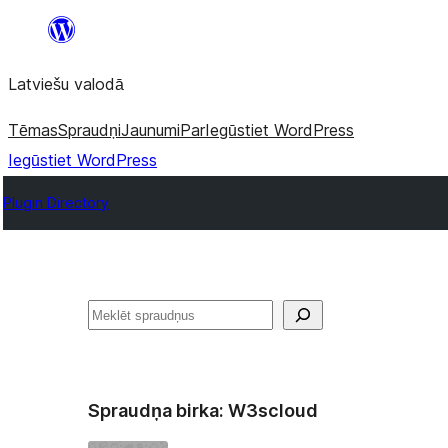
Pāriet
uz
Latviešu valodā
saturu
Tēmas
Spraudņi
Jaunumi
Par
Iegūstiet WordPress
Iegūstiet WordPress
Plugin Directory
Meklēt
Spraudņa birka:
W3scloud