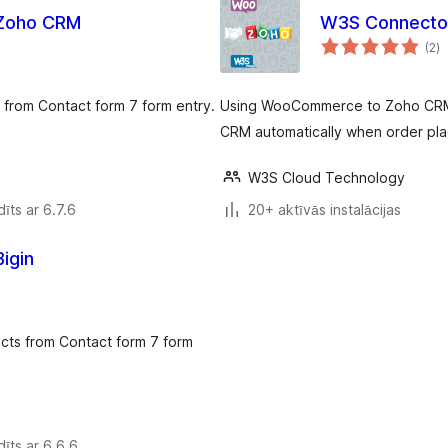
 Zoho CRM
W3S Connecto
vē
(2
)
k
 from Contact form 7 form entry.
Using WooCommerce to Zoho CRM 
CRM automatically when order p
W3S Cloud Technology
īts ar 6.7.6
20+ aktīvās instalācijas
igin
acts from Contact form 7 form
īts ar 6.6.6