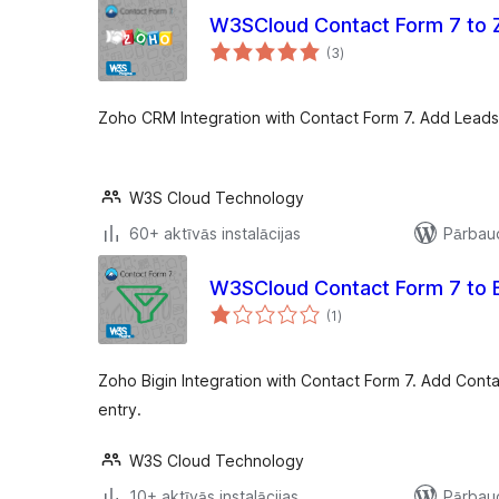
W3SCloud Contact Form 7 to
vērtējumu
(3
)
kopsumma
Zoho CRM Integration with Contact Form 7. Add Leads
W3S Cloud Technology
60+ aktīvās instalācijas
Pārbaud
W3SCloud Contact Form 7 to B
vērtējumu
(1
)
kopsumma
Zoho Bigin Integration with Contact Form 7. Add Cont
entry.
W3S Cloud Technology
10+ aktīvās instalācijas
Pārbaud