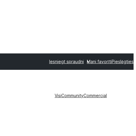
Iesniegt spraudni
Mani favorīti
Pieslēgties
Visi
Community
Commercial