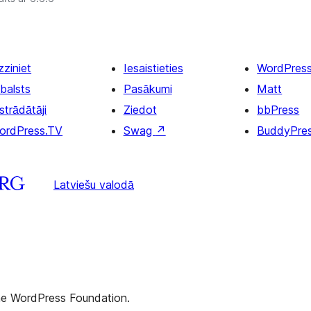
zziniet
Iesaistieties
WordPres
balsts
Pasākumi
Matt
strādātāji
Ziedot
bbPress
ordPress.TV
Swag
↗
BuddyPre
Latviešu valodā
the WordPress Foundation.