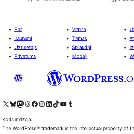
Par
Vitrīna
U
Jaunumi
Tēmas
At
Uzturētājs
Spraudņi
Iz
Privātums
Modeļi
W
Apmeklējiet mūsu X (agrāk Twitter) kontu
Apmeklējiet mūsu Bluesky kontu
Apmeklējiet mūsu Mastodon kontu
Apmeklējiet mūsu Threads kontu
Apmeklējiet mūsu Facebook lapu
Apmeklējiet mūsu Instagram kontu
Apmeklējiet mūsu LinkedIn kontu
Apmeklējiet mūsu TikTok kontu
Apmeklējiet mūsu YouTube kanālu
Apmeklējiet mūsu Tumblr kontu
Kods ir dzeja.
The WordPress® trademark is the intellectual property of 