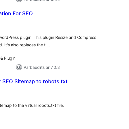
ation For SEO
ērtējumu
kopsumma
 wordPress plugin. This plugin Resize and Compress
. It's also replaces the t …
& Plugin
Pārbaudīts ar 7.0.3
 SEO Sitemap to robots.txt
rtējumu
opsumma
ap to the virtual robots.txt file.