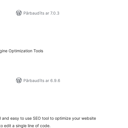
Pārbaudīts ar 7.0.3
ērtējumu
opsumma
ine Optimization Tools
Pārbaudīts ar 6.9.6
ērtējumu
opsumma
l and easy to use SEO tool to optimize your website
 edit a single line of code.