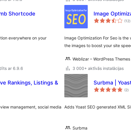
umb Shortcode
Image Optimiz
v
(12
)
ction everywhere on your
Image Optimization For Seo is the
the images to boost your site speed
Weblizar – WordPress Themes 
īts ar 6.9.6
3 000+ aktīvās instalācijas
e Rankings, Listings &
Surbma | Yoast
vē
(2
)
k
 review management, social media
Adds Yoast SEO generated XML Sitem
Surbma