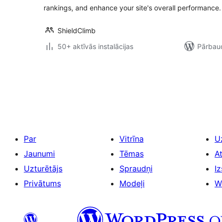
rankings, and enhance your site's overall performance.
ShieldClimb
50+ aktīvās instalācijas
Pārbaud
Ziņu
numerācija
pēc
lappusēm
Par
Vitrīna
U
Jaunumi
Tēmas
A
Uzturētājs
Spraudņi
Iz
Privātums
Modeļi
W