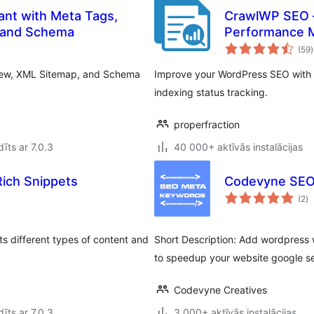
ant with Meta Tags,
CrawlWP SEO –
, and Schema
Performance M
(59
)
view, XML Sitemap, and Schema
Improve your WordPress SEO with i
indexing status tracking.
properfraction
īts ar 7.0.3
40 000+ aktīvās instalācijas
ich Snippets
Codevyne SEO
vē
(2
)
k
s different types of content and
Short Description: Add wordpress
to speedup your website google sea
Codevyne Creatives
īts ar 7.0.3
3 000+ aktīvās instalācijas