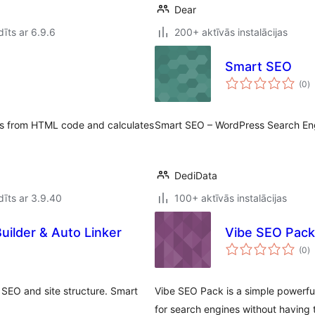
Dear
īts ar 6.9.6
200+ aktīvās instalācijas
Smart SEO
v
(0
)
k
sts from HTML code and calculates
Smart SEO – WordPress Search Eng
DediData
īts ar 3.9.40
100+ aktīvās instalācijas
uilder & Auto Linker
Vibe SEO Pack
v
(0
)
k
 SEO and site structure. Smart
Vibe SEO Pack is a simple powerfu
for search engines without having to