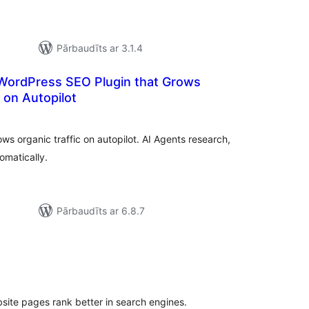
Pārbaudīts ar 3.1.4
 WordPress SEO Plugin that Grows
c on Autopilot
rtējumu
opsumma
s organic traffic on autopilot. AI Agents research,
omatically.
Pārbaudīts ar 6.8.7
rtējumu
opsumma
ite pages rank better in search engines.