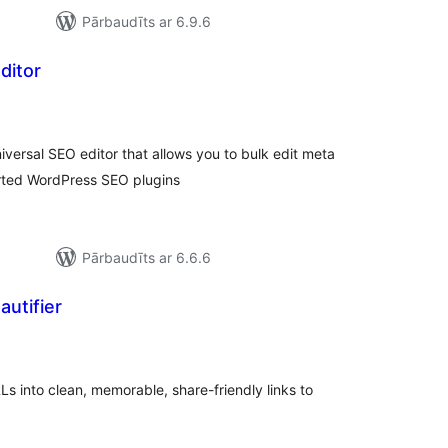
Pārbaudīts ar 6.9.6
ditor
rtējumu
opsumma
niversal SEO editor that allows you to bulk edit meta
orted WordPress SEO plugins
Pārbaudīts ar 6.6.6
utifier
ērtējumu
opsumma
 into clean, memorable, share-friendly links to