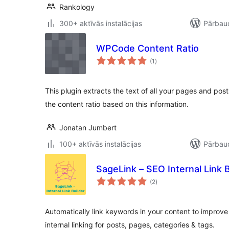
Rankology
300+ aktīvās instalācijas
Pārbaud
WPCode Content Ratio
vērtējumu
(1
)
kopsumma
This plugin extracts the text of all your pages and po
the content ratio based on this information.
Jonatan Jumbert
100+ aktīvās instalācijas
Pārbaud
SageLink – SEO Internal Link B
vērtējumu
(2
)
kopsumma
Automatically link keywords in your content to improve
internal linking for posts, pages, categories & tags.