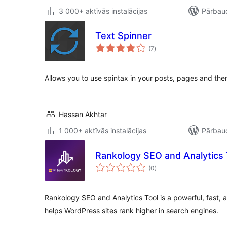
3 000+ aktīvās instalācijas
Pārbaud
Text Spinner
vērtējumu
(7
)
kopsumma
Allows you to use spintax in your posts, pages and the
Hassan Akhtar
1 000+ aktīvās instalācijas
Pārbaud
Rankology SEO and Analytics 
vērtējumu
(0
)
kopsumma
Rankology SEO and Analytics Tool is a powerful, fast, 
helps WordPress sites rank higher in search engines.