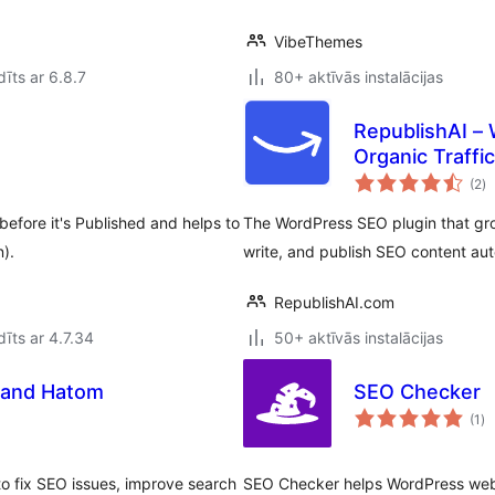
VibeThemes
īts ar 6.8.7
80+ aktīvās instalācijas
RepublishAI –
Organic Traffi
vē
(2
)
k
fore it's Published and helps to
The WordPress SEO plugin that grow
).
write, and publish SEO content aut
RepublishAI.com
īts ar 4.7.34
50+ aktīvās instalācijas
 and Hatom
SEO Checker
vē
(1
)
k
 fix SEO issues, improve search
SEO Checker helps WordPress webs