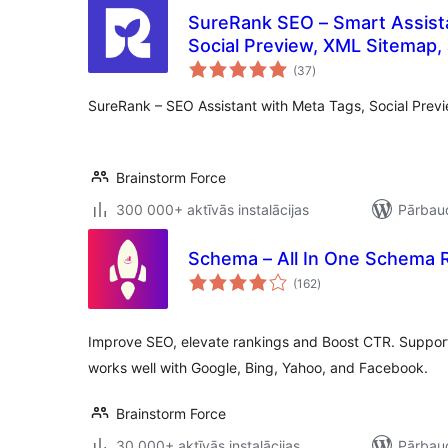
SureRank SEO – Smart Assist
Social Preview, XML Sitemap
vērtējumu
(37
)
kopsumma
SureRank – SEO Assistant with Meta Tags, Social Pre
Brainstorm Force
300 000+ aktīvās instalācijas
Pārbaud
Schema – All In One Schema R
vērtējumu
(162
)
kopsumma
Improve SEO, elevate rankings and Boost CTR. Support
works well with Google, Bing, Yahoo, and Facebook.
Brainstorm Force
30 000+ aktīvās instalācijas
Pārbaud