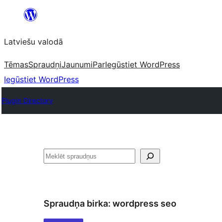
Pāriet
uz
Latviešu valodā
saturu
Tēmas
Spraudņi
Jaunumi
Par
Iegūstiet WordPress
Iegūstiet WordPress
Plugin Directory
Meklēt
Spraudņa birka:
wordpress seo