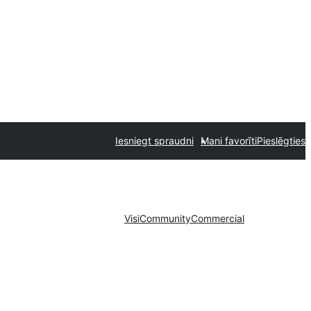
Iesniegt spraudni
Mani favorīti
Pieslēgties
Visi
Community
Commercial