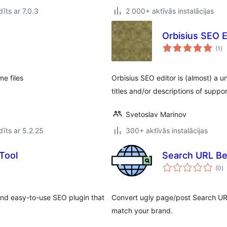
īts ar 7.0.3
2 000+ aktīvās instalācijas
Orbisius SEO E
vē
(1
)
k
me files
Orbisius SEO editor is (almost) a u
titles and/or descriptions of supp
Svetoslav Marinov
īts ar 5.2.25
300+ aktīvās instalācijas
Tool
Search URL Bea
v
(0
)
k
and easy-to-use SEO plugin that
Convert ugly page/post Search URLs
match your brand.