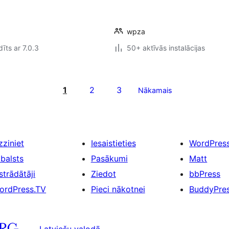
wpza
īts ar 7.0.3
50+ aktīvās instalācijas
1
2
3
Nākamais
zziniet
Iesaistieties
WordPres
tbalsts
Pasākumi
Matt
strādātāji
Ziedot
bbPress
ordPress.TV
Pieci nākotnei
BuddyPre
Latviešu valodā