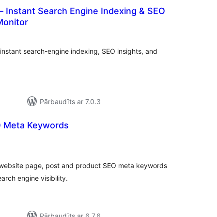
 Instant Search Engine Indexing & SEO
onitor
vērtējumu
kopsumma
nstant search-engine indexing, SEO insights, and
Pārbaudīts ar 7.0.3
 Meta Keywords
rtējumu
opsumma
 website page, post and product SEO meta keywords
rch engine visibility.
Pārbaudīts ar 6.7.6