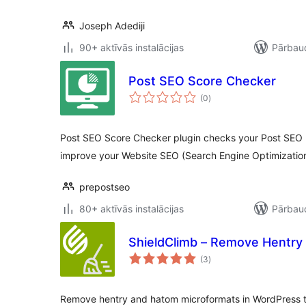
Joseph Adediji
90+ aktīvās instalācijas
Pārbaud
Post SEO Score Checker
vērtējumu
(0
)
kopsumma
Post SEO Score Checker plugin checks your Post SEO be
improve your Website SEO (Search Engine Optimization
prepostseo
80+ aktīvās instalācijas
Pārbaud
ShieldClimb – Remove Hentry
vērtējumu
(3
)
kopsumma
Remove hentry and hatom microformats in WordPress to