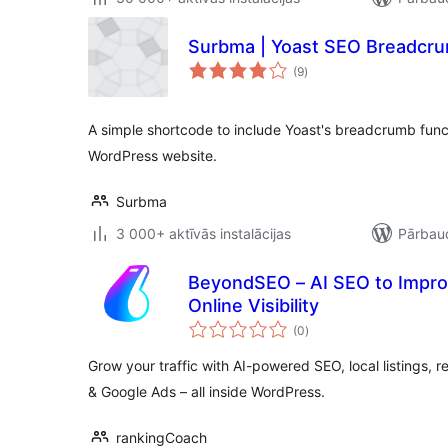
Surbma | Yoast SEO Breadcr
vērtējumu
(9
)
kopsumma
A simple shortcode to include Yoast's breadcrumb fun
WordPress website.
Surbma
3 000+ aktīvās instalācijas
Pārbaud
BeyondSEO – AI SEO to Improv
Online Visibility
vērtējumu
(0
)
kopsumma
Grow your traffic with AI-powered SEO, local listings,
& Google Ads – all inside WordPress.
rankingCoach