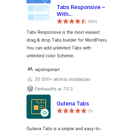
Tabs Responsive –
With
vērtējumu
WooCommerce
(501
)
kopsumma
Product Tabs
Tabs Responsive is the most easiest
Extension
drag & drop Tabs builder for WordPress.
You can add unlimited Tabs with
unlimited color Scheme.
wpshopmart
20 000+ aktīvās instalācijas
Pārbaudīts ar 7.0.3
Gutena Tabs
vērtējumu
(7
)
kopsumma
Gutena Tabs is a simple and easy-to-