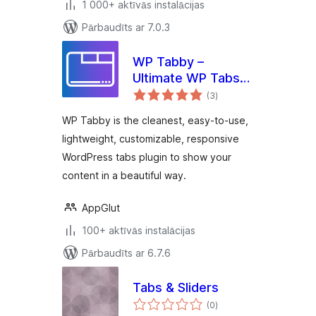
1 000+ aktīvās instalācijas
Pārbaudīts ar 7.0.3
WP Tabby –
Ultimate WP Tabs
vērtējumu
Plugin for
(3
)
kopsumma
WordPress
WP Tabby is the cleanest, easy-to-use,
lightweight, customizable, responsive
WordPress tabs plugin to show your
content in a beautiful way.
AppGlut
100+ aktīvās instalācijas
Pārbaudīts ar 6.7.6
Tabs & Sliders
vērtējumu
(0
)
kopsumma