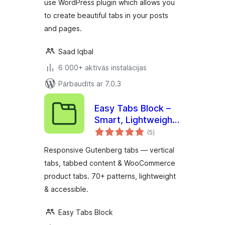
use WordPress plugin which allows you
to create beautiful tabs in your posts
and pages.
Saad Iqbal
6 000+ aktīvās instalācijas
Pārbaudīts ar 7.0.3
Easy Tabs Block –
Smart, Lightweight
vērtējumu
& Responsive Tabs
(5
)
kopsumma
for the Block Editor
Responsive Gutenberg tabs — vertical
tabs, tabbed content & WooCommerce
product tabs. 70+ patterns, lightweight
& accessible.
Easy Tabs Block