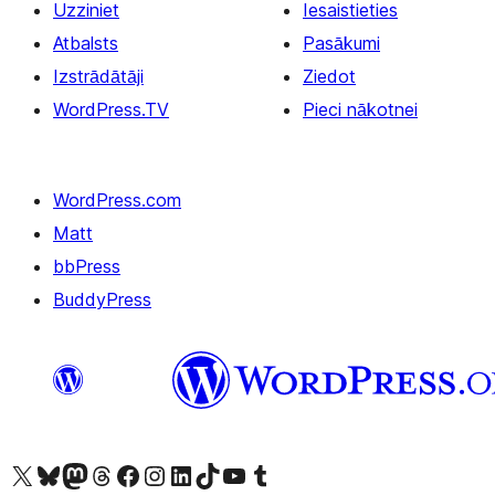
Uzziniet
Iesaistieties
Atbalsts
Pasākumi
Izstrādātāji
Ziedot
WordPress.TV
Pieci nākotnei
WordPress.com
Matt
bbPress
BuddyPress
Apmeklējiet mūsu X (agrāk Twitter) kontu
Apmeklējiet mūsu Bluesky kontu
Apmeklējiet mūsu Mastodon kontu
Apmeklējiet mūsu Threads kontu
Apmeklējiet mūsu Facebook lapu
Apmeklējiet mūsu Instagram kontu
Apmeklējiet mūsu LinkedIn kontu
Apmeklējiet mūsu TikTok kontu
Apmeklējiet mūsu YouTube kanālu
Apmeklējiet mūsu Tumblr kontu