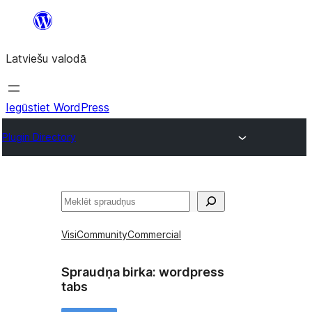
Pāriet
uz
Latviešu valodā
saturu
Iegūstiet WordPress
Plugin Directory
Meklēt
Visi
Community
Commercial
Spraudņa birka:
wordpress
tabs