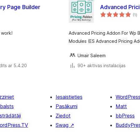
ry Page Builder
Advanced Pric
vē
(1
)
k
 work!
Advanced Pricing Addon For Wp Ba
Modules (ES Advanced Pricing Addo
Umair Saleem
īts ar 5.4.20
90+ aktīvās instalācijas
zziniet
Iesaistieties
WordPres
balsts
Pasākumi
Matt
strādātāji
Ziedot
bbPress
ordPress.TV
Swag
↗
BuddyPre