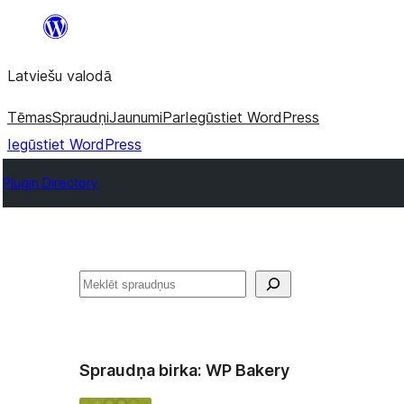
Pāriet
uz
Latviešu valodā
saturu
Tēmas
Spraudņi
Jaunumi
Par
Iegūstiet WordPress
Iegūstiet WordPress
Plugin Directory
Meklēt
Spraudņa birka:
WP Bakery