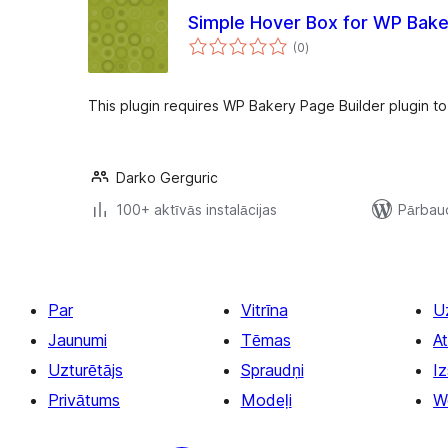
Simple Hover Box for WP Bake
vērtējumu
(0
)
kopsumma
This plugin requires WP Bakery Page Builder plugin to
Darko Gerguric
100+ aktīvās instalācijas
Pārbaud
Par
Vitrīna
U
Jaunumi
Tēmas
At
Uzturētājs
Spraudņi
Iz
Privātums
Modeļi
W