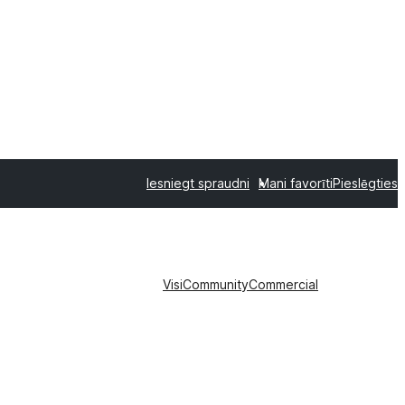
Iesniegt spraudni
Mani favorīti
Pieslēgties
Visi
Community
Commercial