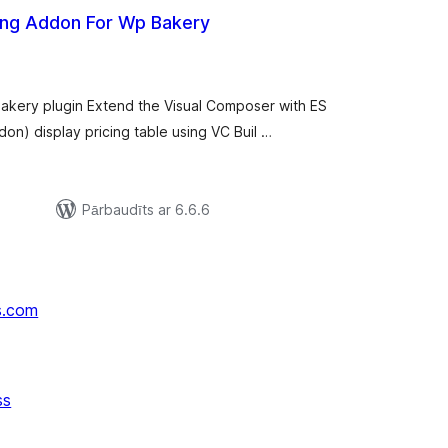
ing Addon For Wp Bakery
rtējumu
opsumma
kery plugin Extend the Visual Composer with ES
n) display pricing table using VC Buil …
Pārbaudīts ar 6.6.6
s.com
ss