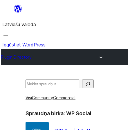
Pāriet
uz
Latviešu valodā
saturu
Iegūstiet WordPress
Plugin Directory
Meklēt
Visi
Community
Commercial
Spraudņa birka:
WP Social