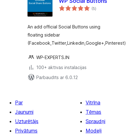
WP Social Buttons
vērtējumu
(5
)
kopsumma
An add official Social Buttons using
floating sidebar
(Facebook,Twitter,Linkedin,Google+,Pinterest)
WP-EXPERTS.IN
100+ aktīvās instalācijas
Pārbaudīts ar 6.0.12
Par
Vitrīna
Jaunumi
Tēmas
Uzturētājs
Spraudņi
Privātums
Modeļi