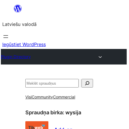
Pāriet
uz
Latviešu valodā
saturu
Iegūstiet WordPress
Plugin Directory
Meklēt
Visi
Community
Commercial
Spraudņa birka:
wysija