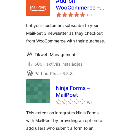
Add-on
WooCommerce –
vērtējumu
MailPoet 3
(3
)
kopsumma
Let your customers subscribe to your
MailPoet 3 newsletter as they checkout
from WooCommerce with their purchase.
Tikweb Management
600+ aktīvās instalācijas
Pārbaudīts ar 6.5.8
Ninja Forms –
MailPoet
vērtējumu
(0
)
kopsumma
This extension integrates Ninja Forms
with MailPoet by providing an option to
add users who submit a form to an