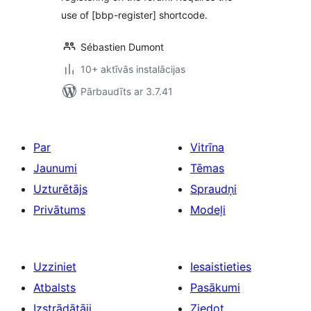
use of [bbp-register] shortcode.
Sébastien Dumont
10+ aktīvās instalācijas
Pārbaudīts ar 3.7.41
Par
Vitrīna
Jaunumi
Tēmas
Uzturētājs
Spraudņi
Privātums
Modeļi
Uzziniet
Iesaistieties
Atbalsts
Pasākumi
Izstrādātāji
Ziedot