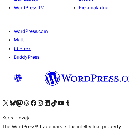
WordPress.TV
Pieci nākotnei
WordPress.com
Matt
bbPress
BuddyPress
Apmeklējiet mūsu X (agrāk Twitter) kontu
Apmeklējiet mūsu Bluesky kontu
Apmeklējiet mūsu Mastodon kontu
Apmeklējiet mūsu Threads kontu
Apmeklējiet mūsu Facebook lapu
Apmeklējiet mūsu Instagram kontu
Apmeklējiet mūsu LinkedIn kontu
Apmeklējiet mūsu TikTok kontu
Apmeklējiet mūsu YouTube kanālu
Apmeklējiet mūsu Tumblr kontu
Kods ir dzeja.
The WordPress® trademark is the intellectual property