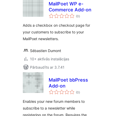
MailPoet WP e-
Commerce Add-on
vērtējumu
(0
)
kopsumma
Adds a checkbox on checkout page for
your customers to subscribe to your
MailPoet newsletters.
Sébastien Dumont
10+ aktīvās instalācijas
Pārbaudīts ar 3.7.41
MailPoet bbPress
Add-on
vērtējumu
(0
)
kopsumma
Enables your new forum members to
subscribe to a newsletter while
registering on the forum. Requires the