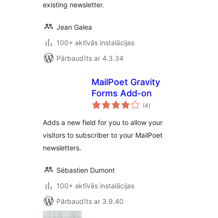
existing newsletter.
Jean Galea
100+ aktīvās instalācijas
Pārbaudīts ar 4.3.34
MailPoet Gravity
Forms Add-on
vērtējumu
(4
)
kopsumma
Adds a new field for you to allow your
visitors to subscriber to your MailPoet
newsletters.
Sébastien Dumont
100+ aktīvās instalācijas
Pārbaudīts ar 3.9.40