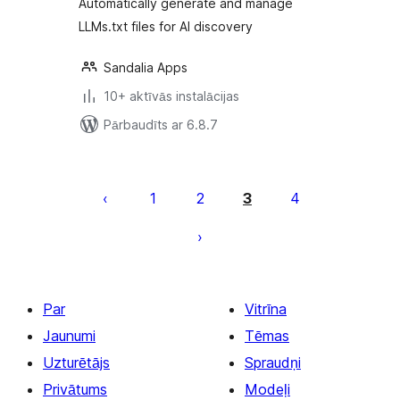
Automatically generate and manage
LLMs.txt files for AI discovery
Sandalia Apps
10+ aktīvās instalācijas
Pārbaudīts ar 6.8.7
Ziņu
numerācija
1
2
3
4
pēc
lappusēm
Par
Vitrīna
Jaunumi
Tēmas
Uzturētājs
Spraudņi
Privātums
Modeļi