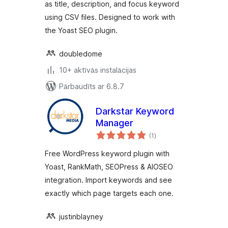
as title, description, and focus keyword
using CSV files. Designed to work with
the Yoast SEO plugin.
doubledome
10+ aktīvās instalācijas
Pārbaudīts ar 6.8.7
Darkstar Keyword
Manager
vērtējumu
(1
)
kopsumma
Free WordPress keyword plugin with
Yoast, RankMath, SEOPress & AIOSEO
integration. Import keywords and see
exactly which page targets each one.
justinblayney