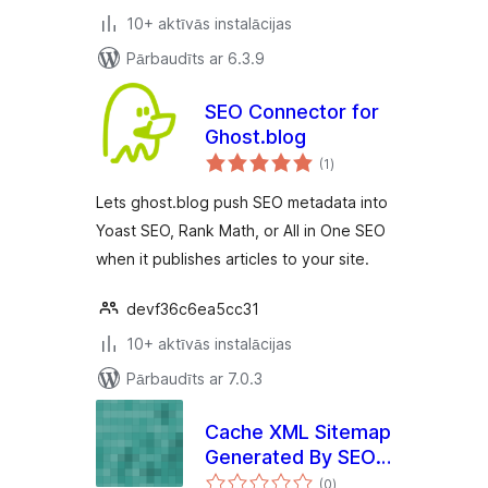
10+ aktīvās instalācijas
Pārbaudīts ar 6.3.9
SEO Connector for
Ghost.blog
vērtējumu
(1
)
kopsumma
Lets ghost.blog push SEO metadata into
Yoast SEO, Rank Math, or All in One SEO
when it publishes articles to your site.
devf36c6ea5cc31
10+ aktīvās instalācijas
Pārbaudīts ar 7.0.3
Cache XML Sitemap
Generated By SEO
vērtējumu
Plugins
(0
)