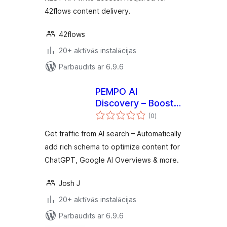
42flows content delivery.
42flows
20+ aktīvās instalācijas
Pārbaudīts ar 6.9.6
PEMPO AI
Discovery – Boost
vērtējumu
LLM Traffic from
(0
)
kopsumma
ChatGPT, Google AI
Get traffic from AI search – Automatically
Overviews & More
add rich schema to optimize content for
ChatGPT, Google AI Overviews & more.
Josh J
20+ aktīvās instalācijas
Pārbaudīts ar 6.9.6