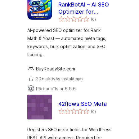
RankBotAI – AI SEO
Optimizer for
vērtējumu
RankMath & Yoast
(0
)
kopsumma
AI-powered SEO optimizer for Rank
Math & Yoast — automated meta tags,
keywords, bulk optimization, and SEO
scoring.
BuyReadySite.com
20+ aktīvās instalācijas
Pārbaudīts ar 6.9.6
42flows SEO Meta
vērtējumu
(0
)
kopsumma
Registers SEO meta fields for WordPress
REST API write access. Required for