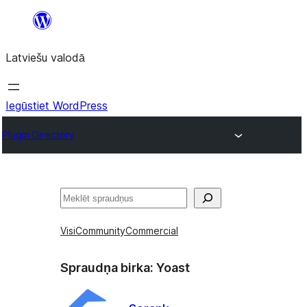
Pāriet
uz
Latviešu valodā
saturu
Iegūstiet WordPress
Plugin Directory
Meklēt
Visi
Community
Commercial
Spraudņa birka:
Yoast