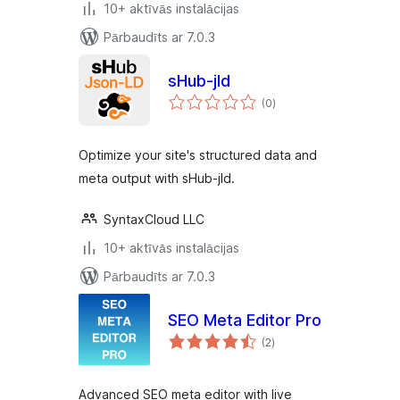
10+ aktīvās instalācijas
Pārbaudīts ar 7.0.3
sHub-jld
vērtējumu
(0
)
kopsumma
Optimize your site's structured data and
meta output with sHub-jld.
SyntaxCloud LLC
10+ aktīvās instalācijas
Pārbaudīts ar 7.0.3
SEO Meta Editor Pro
vērtējumu
(2
)
kopsumma
Advanced SEO meta editor with live