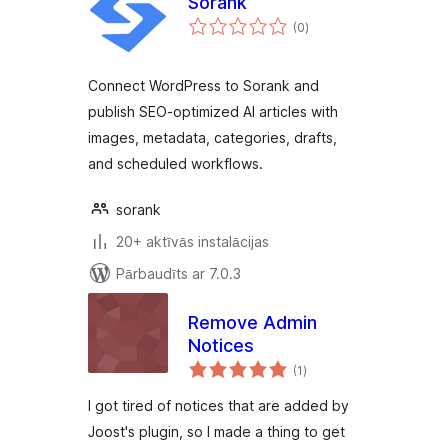
Sorank
vērtējumu
(0
)
kopsumma
Connect WordPress to Sorank and
publish SEO-optimized AI articles with
images, metadata, categories, drafts,
and scheduled workflows.
sorank
20+ aktīvās instalācijas
Pārbaudīts ar 7.0.3
Remove Admin
Notices
vērtējumu
(1
)
kopsumma
I got tired of notices that are added by
Joost's plugin, so I made a thing to get