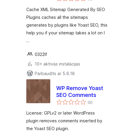
kopsumma
Cache XML Sitemap Generated By SEO
Plugins caches all the sitemaps
generates by plugins like Yoast SEO, this
help you if your sitemap takes a lot on l
…
0322lf
10+ aktīvās instalācijas
Pārbaudīts ar 5.6.18
WP Remove Yoast
SEO Comments
vērtējumu
(0
)
kopsumma
License: GPLv2 or later WordPress
plugin removes comments inserted by
the Yoast SEO plugin.