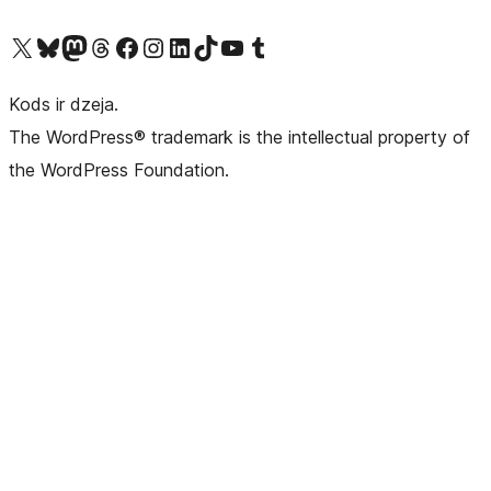
Apmeklējiet mūsu X (agrāk Twitter) kontu
Apmeklējiet mūsu Bluesky kontu
Apmeklējiet mūsu Mastodon kontu
Apmeklējiet mūsu Threads kontu
Apmeklējiet mūsu Facebook lapu
Apmeklējiet mūsu Instagram kontu
Apmeklējiet mūsu LinkedIn kontu
Apmeklējiet mūsu TikTok kontu
Apmeklējiet mūsu YouTube kanālu
Apmeklējiet mūsu Tumblr kontu
Kods ir dzeja.
The WordPress® trademark is the intellectual property of
the WordPress Foundation.