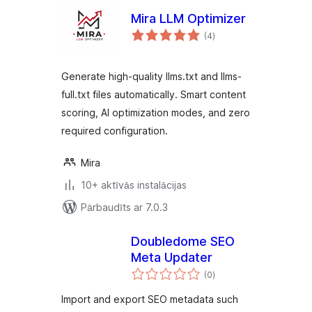
Mira LLM Optimizer
vērtējumu
(4
)
kopsumma
Generate high-quality llms.txt and llms-
full.txt files automatically. Smart content
scoring, AI optimization modes, and zero
required configuration.
Mira
10+ aktīvās instalācijas
Pārbaudīts ar 7.0.3
Doubledome SEO
Meta Updater
vērtējumu
(0
)
kopsumma
Import and export SEO metadata such