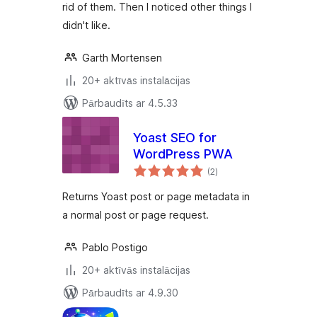
rid of them. Then I noticed other things I
didn't like.
Garth Mortensen
20+ aktīvās instalācijas
Pārbaudīts ar 4.5.33
Yoast SEO for
WordPress PWA
vērtējumu
(2
)
kopsumma
Returns Yoast post or page metadata in
a normal post or page request.
Pablo Postigo
20+ aktīvās instalācijas
Pārbaudīts ar 4.9.30