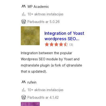
WP Academic
10+ aktīvās instalācijas
Pārbaudīts ar 5.0.26
Integration of Yoast
wordpress SEO
vērtējumu
module with
(3
)
kopsumma
mqtranslate module
Integration between the popular
Wordpress SEO module by Yoast and
mqtranslate plugin (a fork of qtranslate
that is updated).
rufein
10+ aktīvās instalācijas
Pārbaudīts ar 4.1.42