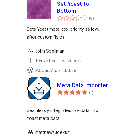
Set Yoast to
Bottom
vērtējumu
(0
)
kopsumma
Sets Yoast meta box priority as low,
after custom fields.
John Spellman
10+ aktīvās instalācijas
Pārbaudīts ar 4.8.29
Meta Data Importer
vērtējumu
(1
)
kopsumma
Seamlessly integrates csv data into
Yoast meta data.
matthewsudekum