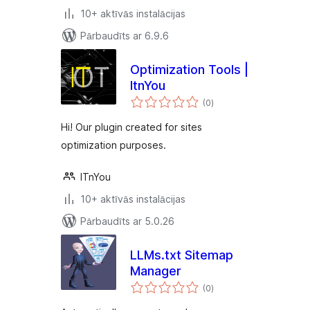
10+ aktīvās instalācijas
Pārbaudīts ar 6.9.6
Optimization Tools |
ItnYou
vērtējumu
(0
)
kopsumma
Hi! Our plugin created for sites
optimization purposes.
ITnYou
10+ aktīvās instalācijas
Pārbaudīts ar 5.0.26
LLMs.txt Sitemap
Manager
vērtējumu
(0
)
kopsumma