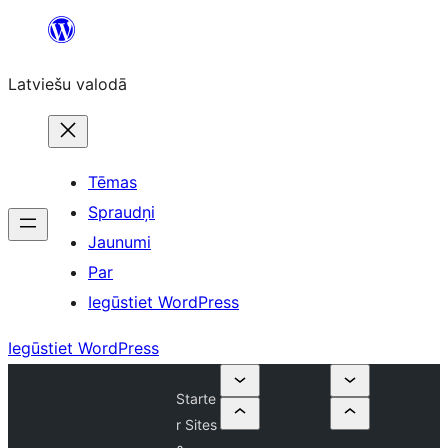
Pāriet
uz
Latviešu valodā
saturu
Tēmas
Spraudņi
Jaunumi
Par
Iegūstiet WordPress
Iegūstiet WordPress
Starte
r Sites