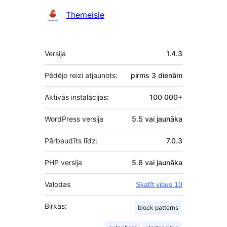
Līdzdalībnieki
Themeisle
Meta
Versija
1.4.3
Pēdējo reizi atjaunots:
pirms
3 dienām
Aktīvās instalācijas:
100 000+
WordPress versija
5.5 vai jaunāka
Pārbaudīts līdz:
7.0.3
PHP versija
5.6 vai jaunāka
Valodas
Skatīt visus 10
Birkas:
block patterns