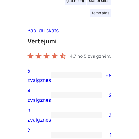
gutenberg
starter sites
templates
Papildu skats
Vērtējumi
4.7
no 5 zvaigznēm.
5
68
68
zvaigznes
5-
4
3
star
3
zvaigznes
reviews
4-
3
2
star
2
zvaigznes
reviews
3-
2
1
star