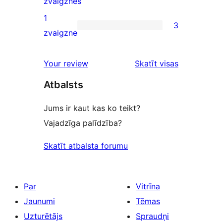
1
zvaigznes
reviews
2-
1
3
star
3
zvaigzne
review
1-
star
Your review
Skatīt visas
reviews
atsauksmes
Atbalsts
Jums ir kaut kas ko teikt?
Vajadzīga palīdzība?
Skatīt atbalsta forumu
Par
Vitrīna
Jaunumi
Tēmas
Uzturētājs
Spraudņi