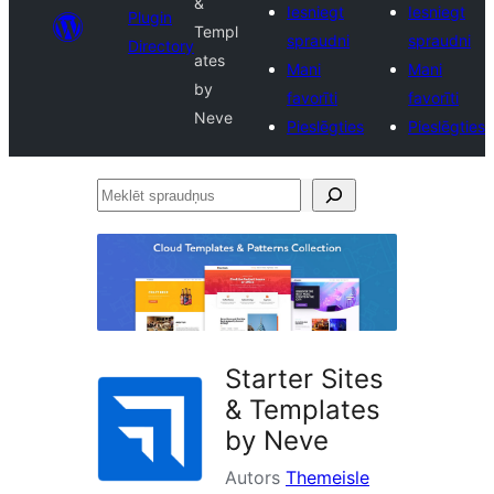
&
Iesniegt
Iesniegt
Plugin
Templ
spraudni
spraudni
Directory
ates
Mani
Mani
by
favorīti
favorīti
Neve
Pieslēgties
Pieslēgties
Meklēt
spraudņus
Starter Sites
& Templates
by Neve
Autors
Themeisle