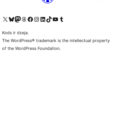
Apmeklējiet mūsu X (agrāk Twitter) kontu
Apmeklējiet mūsu Bluesky kontu
Apmeklējiet mūsu Mastodon kontu
Apmeklējiet mūsu Threads kontu
Apmeklējiet mūsu Facebook lapu
Apmeklējiet mūsu Instagram kontu
Apmeklējiet mūsu LinkedIn kontu
Apmeklējiet mūsu TikTok kontu
Apmeklējiet mūsu YouTube kanālu
Apmeklējiet mūsu Tumblr kontu
Kods ir dzeja.
The WordPress® trademark is the intellectual property
of the WordPress Foundation.