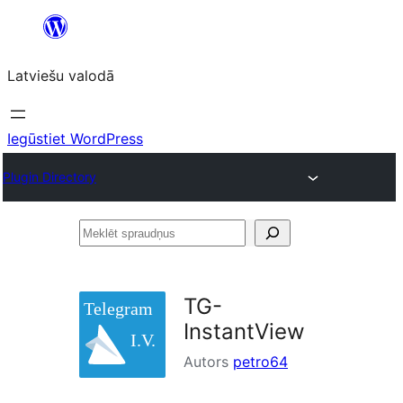
Pāriet
uz
Latviešu valodā
saturu
Iegūstiet WordPress
Plugin Directory
Meklēt
spraudņus
TG-
InstantView
Autors
petro64