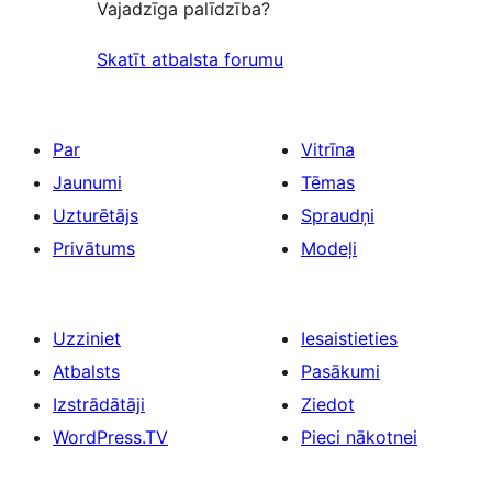
Vajadzīga palīdzība?
Skatīt atbalsta forumu
Par
Vitrīna
Jaunumi
Tēmas
Uzturētājs
Spraudņi
Privātums
Modeļi
Uzziniet
Iesaistieties
Atbalsts
Pasākumi
Izstrādātāji
Ziedot
WordPress.TV
Pieci nākotnei