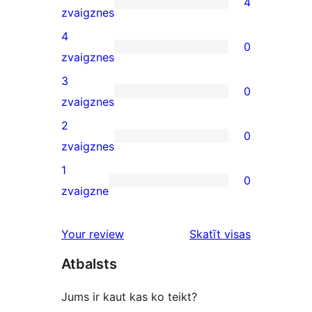
4
4
zvaigznes
5-
4
0
star
0
zvaigznes
reviews
4-
3
0
star
0
zvaigznes
reviews
3-
2
0
star
0
zvaigznes
reviews
2-
1
0
star
0
zvaigzne
reviews
1-
star
Your review
Skatīt visas
reviews
atsauksmes
Atbalsts
Jums ir kaut kas ko teikt?