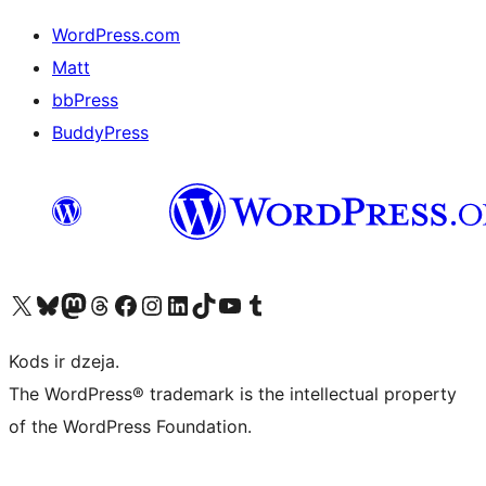
WordPress.com
Matt
bbPress
BuddyPress
Apmeklējiet mūsu X (agrāk Twitter) kontu
Apmeklējiet mūsu Bluesky kontu
Apmeklējiet mūsu Mastodon kontu
Apmeklējiet mūsu Threads kontu
Apmeklējiet mūsu Facebook lapu
Apmeklējiet mūsu Instagram kontu
Apmeklējiet mūsu LinkedIn kontu
Apmeklējiet mūsu TikTok kontu
Apmeklējiet mūsu YouTube kanālu
Apmeklējiet mūsu Tumblr kontu
Kods ir dzeja.
The WordPress® trademark is the intellectual property
of the WordPress Foundation.