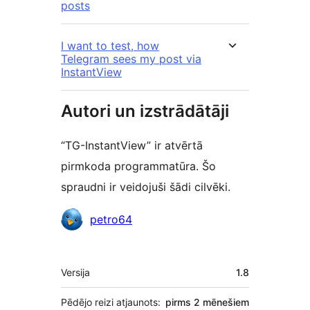
posts
I want to test, how
Telegram sees my post via
InstantView
Autori un izstrādātāji
“TG-InstantView” ir atvērtā
pirmkoda programmatūra. Šo
spraudni ir veidojuši šādi cilvēki.
Līdzdalībnieki
petro64
Meta
Versija
1.8
Pēdējo reizi atjaunots:
pirms
2 mēnešiem