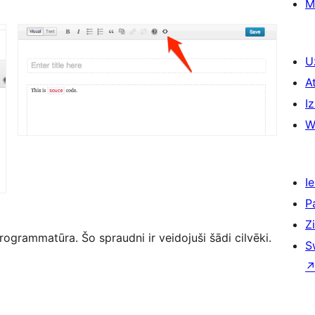
M
U
A
Iz
W
Ie
P
Z
grammatūra. Šo spraudni ir veidojuši šādi cilvēki.
S