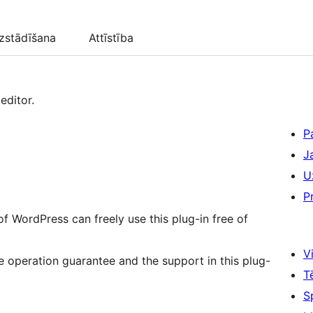
zstādīšana
Attīstība
editor.
P
J
U
P
of WordPress can freely use this plug-in free of
Vi
 operation guarantee and the support in this plug-
T
S