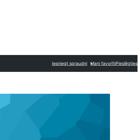
Iesniegt spraudni
Mani favorīti
Pieslēgties