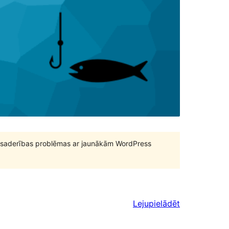
būt saderības problēmas ar jaunākām WordPress
Lejupielādēt