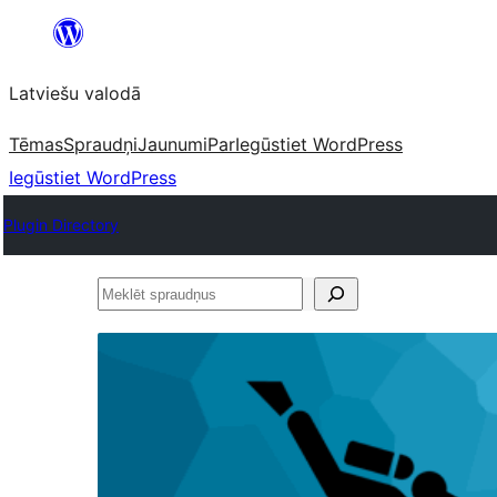
Pāriet
uz
Latviešu valodā
saturu
Tēmas
Spraudņi
Jaunumi
Par
Iegūstiet WordPress
Iegūstiet WordPress
Plugin Directory
Meklēt
spraudņus