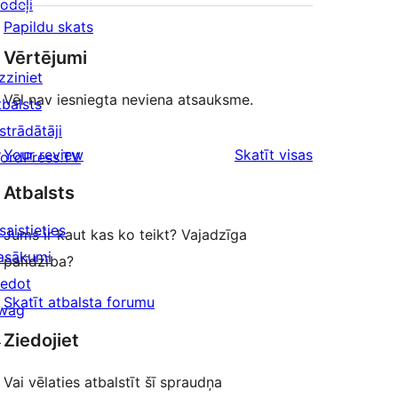
odeļi
Papildu skats
Vērtējumi
zziniet
Vēl nav iesniegta neviena atsauksme.
tbalsts
strādātāji
atsauksmes
Your review
Skatīt visas
ordPress.TV
Atbalsts
saistieties
Jums ir kaut kas ko teikt? Vajadzīga
asākumi
palīdzība?
iedot
Skatīt atbalsta forumu
wag
↗
Ziedojiet
Vai vēlaties atbalstīt šī spraudņa