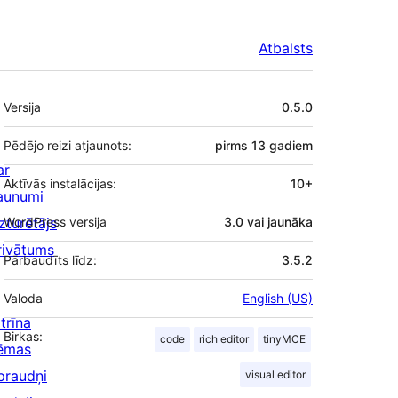
Atbalsts
Meta
Versija
0.5.0
Pēdējo reizi atjaunots:
pirms
13 gadiem
ar
Aktīvās instalācijas:
10+
aunumi
zturētājs
WordPress versija
3.0 vai jaunāka
rivātums
Pārbaudīts līdz:
3.5.2
Valoda
English (US)
trīna
Birkas:
code
rich editor
tinyMCE
ēmas
praudņi
visual editor