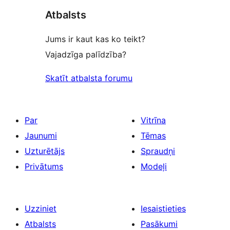
reviews
atsauksmes
Atbalsts
Jums ir kaut kas ko teikt?
Vajadzīga palīdzība?
Skatīt atbalsta forumu
Par
Vitrīna
Jaunumi
Tēmas
Uzturētājs
Spraudņi
Privātums
Modeļi
Uzziniet
Iesaistieties
Atbalsts
Pasākumi