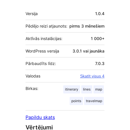
Meta
Versija
1.0.4
Pēdējo reizi atjaunots:
pirms
3 mēnešiem
Aktīvās instalācijas:
1 000+
WordPress versija
3.0.1 vai jaunāka
Pārbaudīts līdz:
7.0.3
Valodas
Skatīt visus 4
Birkas:
itinerary
lines
map
points
travelmap
Papildu skats
Vērtējumi