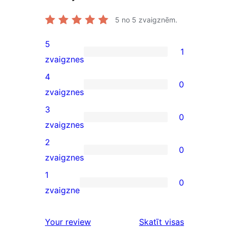
5
no 5 zvaigznēm.
5
1
1
zvaigznes
5-
4
0
star
0
zvaigznes
review
4-
3
0
star
0
zvaigznes
reviews
3-
2
0
star
0
zvaigznes
reviews
2-
1
0
star
0
zvaigzne
reviews
1-
star
Your review
Skatīt visas