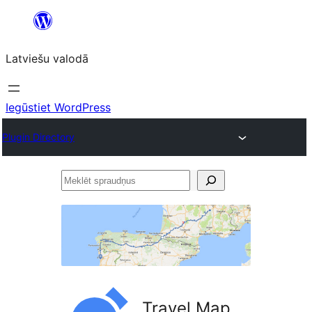
Pāriet
uz
Latviešu valodā
saturu
Iegūstiet WordPress
Plugin Directory
Meklēt
spraudņus
Travel Map