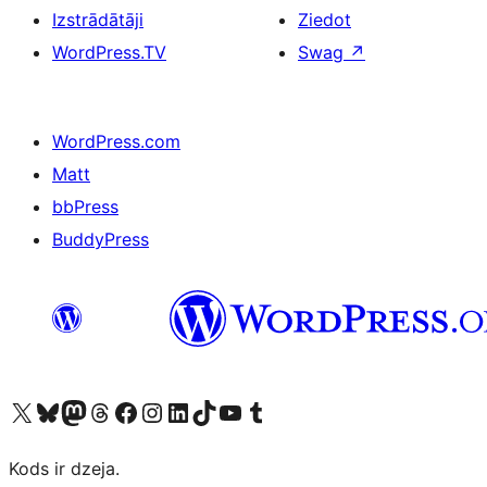
Izstrādātāji
Ziedot
WordPress.TV
Swag
↗
WordPress.com
Matt
bbPress
BuddyPress
Apmeklējiet mūsu X (agrāk Twitter) kontu
Apmeklējiet mūsu Bluesky kontu
Apmeklējiet mūsu Mastodon kontu
Apmeklējiet mūsu Threads kontu
Apmeklējiet mūsu Facebook lapu
Apmeklējiet mūsu Instagram kontu
Apmeklējiet mūsu LinkedIn kontu
Apmeklējiet mūsu TikTok kontu
Apmeklējiet mūsu YouTube kanālu
Apmeklējiet mūsu Tumblr kontu
Kods ir dzeja.