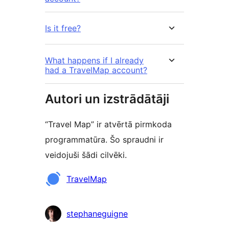
Is it free?
What happens if I already
had a TravelMap account?
Autori un izstrādātāji
“Travel Map” ir atvērtā pirmkoda
programmatūra. Šo spraudni ir
veidojuši šādi cilvēki.
Līdzdalībnieki
TravelMap
stephaneguigne