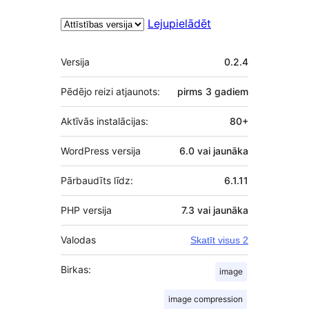
Lejupielādēt
Meta
Versija
0.2.4
Pēdējo reizi atjaunots:
pirms
3 gadiem
Aktīvās instalācijas:
80+
WordPress versija
6.0 vai jaunāka
Pārbaudīts līdz:
6.1.11
PHP versija
7.3 vai jaunāka
Valodas
Skatīt visus 2
Birkas:
image
image compression