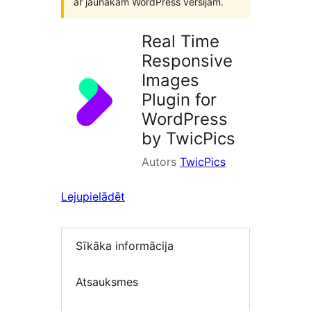
ar jaunākām WordPress versijām.
Real Time
Responsive
Images
Plugin for
WordPress
by TwicPics
Autors
TwicPics
Lejupielādēt
Sīkāka informācija
Atsauksmes