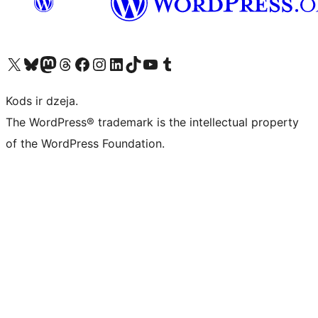
Apmeklējiet mūsu X (agrāk Twitter) kontu
Apmeklējiet mūsu Bluesky kontu
Apmeklējiet mūsu Mastodon kontu
Apmeklējiet mūsu Threads kontu
Apmeklējiet mūsu Facebook lapu
Apmeklējiet mūsu Instagram kontu
Apmeklējiet mūsu LinkedIn kontu
Apmeklējiet mūsu TikTok kontu
Apmeklējiet mūsu YouTube kanālu
Apmeklējiet mūsu Tumblr kontu
Kods ir dzeja.
The WordPress® trademark is the intellectual property
of the WordPress Foundation.