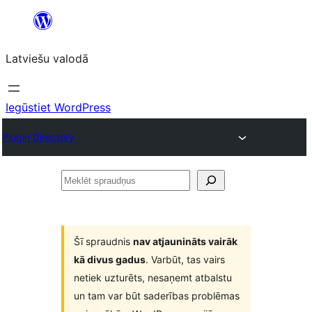
Pāriet
uz
Latviešu valodā
saturu
Iegūstiet WordPress
Plugin Directory
Meklēt
spraudņus
Šī spraudnis
nav atjaunināts vairāk
kā divus gadus
. Varbūt, tas vairs
netiek uzturēts, nesaņemt atbalstu
un tam var būt saderības problēmas