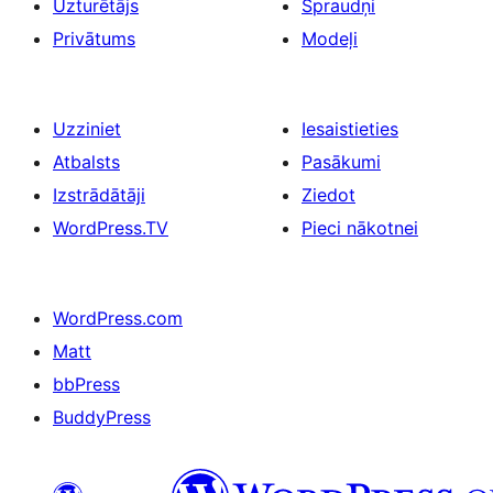
Uzturētājs
Spraudņi
Privātums
Modeļi
Uzziniet
Iesaistieties
Atbalsts
Pasākumi
Izstrādātāji
Ziedot
WordPress.TV
Pieci nākotnei
WordPress.com
Matt
bbPress
BuddyPress