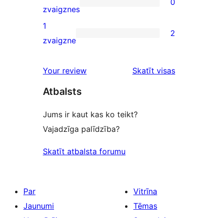
0
star
0
zvaigznes
reviews
2-
1
2
star
2
zvaigzne
reviews
1-
star
atsauksmes
Your review
Skatīt visas
reviews
Atbalsts
Jums ir kaut kas ko teikt?
Vajadzīga palīdzība?
Skatīt atbalsta forumu
Par
Vitrīna
Jaunumi
Tēmas