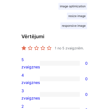
image optimization
resize image
responsive image
Vērtējumi
1
no 5 zvaigznēm.
5
0
0
zvaigznes
5-
4
0
star
0
zvaigznes
reviews
4-
3
0
star
0
zvaigznes
reviews
3-
2