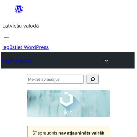
Pāriet
uz
Latviešu valodā
saturu
Iegūstiet WordPress
Plugin Directory
Meklēt
spraudņus
Šī spraudnis
nav atjaunināts vairāk