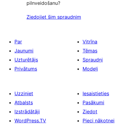
pilnveidošanu?
Ziedojiet šim spraudnim
Par
Vitrīna
Jaunumi
Tēmas
Uzturētājs
Spraudņi
Privātums
Modeļi
Uzziniet
Iesaistieties
Atbalsts
Pasākumi
Izstrādātāji
Ziedot
WordPress.TV
Pieci nākotnei