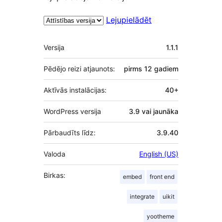
Lejupielādēt
Meta
Versija
1.1.1
Pēdējo reizi atjaunots:
pirms
12 gadiem
Aktīvās instalācijas:
40+
WordPress versija
3.9 vai jaunāka
Pārbaudīts līdz:
3.9.40
Valoda
English (US)
Birkas:
embed
front end
integrate
uikit
yootheme