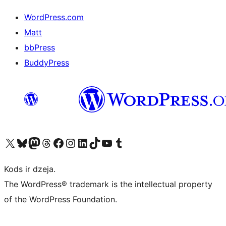
WordPress.com
Matt
bbPress
BuddyPress
Apmeklējiet mūsu X (agrāk Twitter) kontu
Apmeklējiet mūsu Bluesky kontu
Apmeklējiet mūsu Mastodon kontu
Apmeklējiet mūsu Threads kontu
Apmeklējiet mūsu Facebook lapu
Apmeklējiet mūsu Instagram kontu
Apmeklējiet mūsu LinkedIn kontu
Apmeklējiet mūsu TikTok kontu
Apmeklējiet mūsu YouTube kanālu
Apmeklējiet mūsu Tumblr kontu
Kods ir dzeja.
The WordPress® trademark is the intellectual property
of the WordPress Foundation.