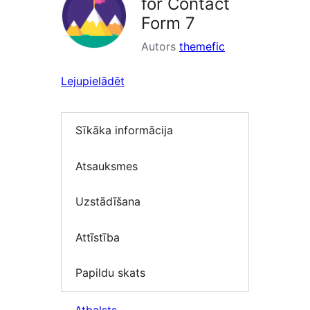
for Contact
Form 7
Autors
themefic
Lejupielādēt
Sīkāka informācija
Atsauksmes
Uzstādīšana
Attīstība
Papildu skats
Atbalsts