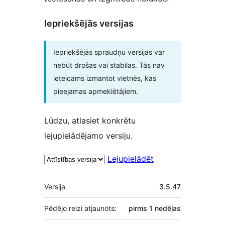
Iepriekšējās versijas
Iepriekšējās spraudņu versijas var
nebūt drošas vai stabilas. Tās nav
ieteicams izmantot vietnēs, kas
pieejamas apmeklētājiem.
Lūdzu, atlasiet konkrētu
lejupielādējamo versiju.
Lejupielādēt
Meta
Versija
3.5.47
Pēdējo reizi atjaunots:
pirms
1 nedēļas