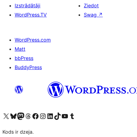
Izstrādātāji
Ziedot
WordPress.TV
Swag
↗
WordPress.com
Matt
bbPress
BuddyPress
Apmeklējiet mūsu X (agrāk Twitter) kontu
Apmeklējiet mūsu Bluesky kontu
Apmeklējiet mūsu Mastodon kontu
Apmeklējiet mūsu Threads kontu
Apmeklējiet mūsu Facebook lapu
Apmeklējiet mūsu Instagram kontu
Apmeklējiet mūsu LinkedIn kontu
Apmeklējiet mūsu TikTok kontu
Apmeklējiet mūsu YouTube kanālu
Apmeklējiet mūsu Tumblr kontu
Kods ir dzeja.