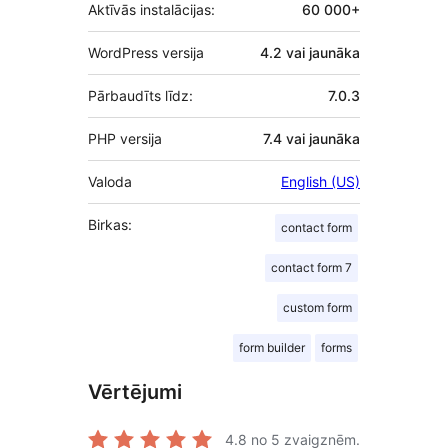
Aktīvās instalācijas:
60 000+
WordPress versija
4.2 vai jaunāka
Pārbaudīts līdz:
7.0.3
PHP versija
7.4 vai jaunāka
Valoda
English (US)
Birkas:
contact form
contact form 7
custom form
form builder
forms
Vērtējumi
4.8
no 5 zvaigznēm.