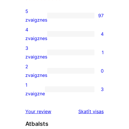
5
97
97
zvaigznes
5-
4
4
star
4
zvaigznes
reviews
4-
3
1
star
1
zvaigznes
reviews
3-
2
0
star
0
zvaigznes
review
2-
1
3
star
3
zvaigzne
reviews
1-
star
atsauksmes
Your review
Skatīt visas
reviews
Atbalsts