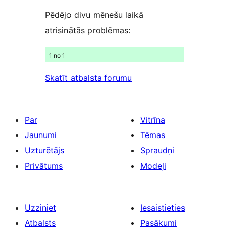
Pēdējo divu mēnešu laikā
atrisinātās problēmas:
1 no 1
Skatīt atbalsta forumu
Par
Vitrīna
Jaunumi
Tēmas
Uzturētājs
Spraudņi
Privātums
Modeļi
Uzziniet
Iesaistieties
Atbalsts
Pasākumi