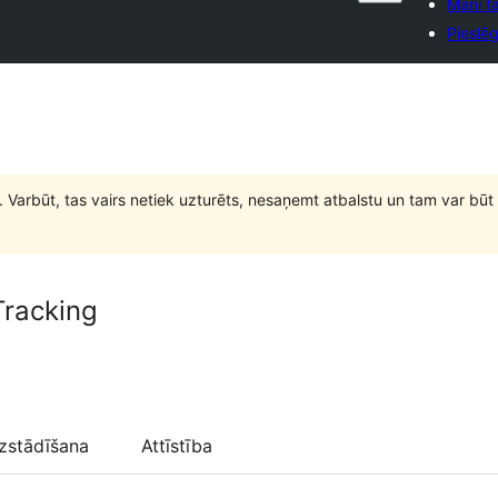
Mani fa
Pieslēg
. Varbūt, tas vairs netiek uzturēts, nesaņemt atbalstu un tam var 
Tracking
zstādīšana
Attīstība