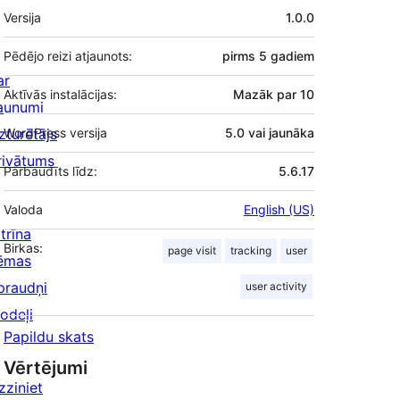
Meta
Versija
1.0.0
Pēdējo reizi atjaunots:
pirms
5 gadiem
ar
Aktīvās instalācijas:
Mazāk par 10
aunumi
zturētājs
WordPress versija
5.0 vai jaunāka
rivātums
Pārbaudīts līdz:
5.6.17
Valoda
English (US)
trīna
Birkas:
page visit
tracking
user
ēmas
praudņi
user activity
odeļi
Papildu skats
Vērtējumi
zziniet