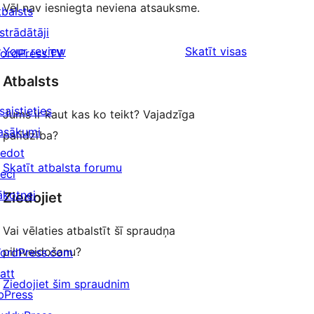
Vēl nav iesniegta neviena atsauksme.
tbalsts
strādātāji
atsauksmes
Your review
Skatīt visas
ordPress.TV
Atbalsts
saistieties
Jums ir kaut kas ko teikt? Vajadzīga
asākumi
palīdzība?
iedot
Skatīt atbalsta forumu
ieci
ākotnei
Ziedojiet
Vai vēlaties atbalstīt šī spraudņa
pilnveidošanu?
ordPress.com
att
Ziedojiet šim spraudnim
bPress