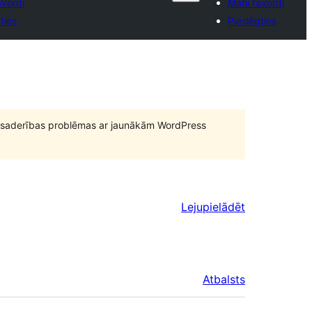
vorīti
Mani favorīti
ties
Pieslēgties
būt saderības problēmas ar jaunākām WordPress
Lejupielādēt
Atbalsts