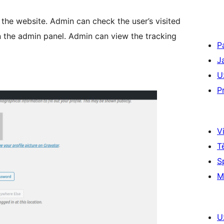
r the website. Admin can check the user’s visited
n the admin panel. Admin can view the tracking
P
J
U
P
Vi
T
S
M
U