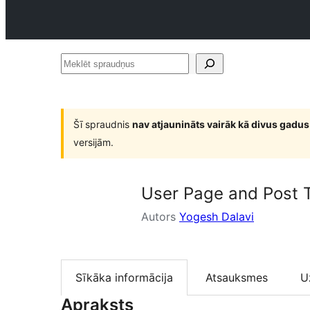
Meklēt
spraudņus
Šī spraudnis
nav atjaunināts vairāk kā divus gadus
versijām.
User Page and Post 
Autors
Yogesh Dalavi
Sīkāka informācija
Atsauksmes
U
Apraksts