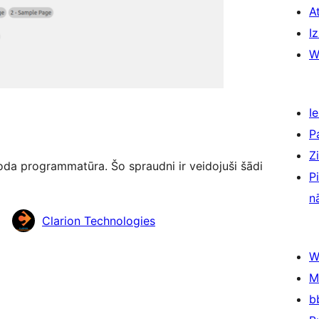
A
Iz
W
Ie
P
Z
oda programmatūra. Šo spraudni ir veidojuši šādi
P
n
Clarion Technologies
W
M
b