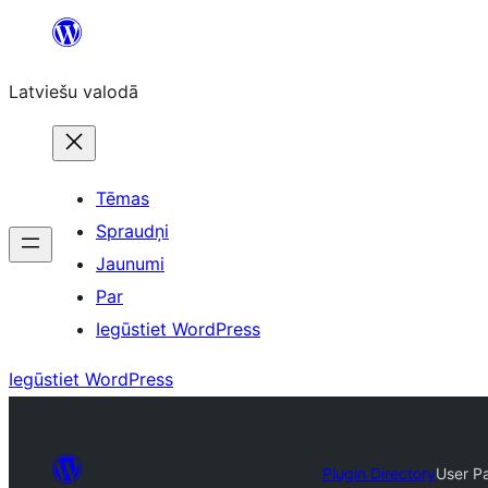
Pāriet
uz
Latviešu valodā
saturu
Tēmas
Spraudņi
Jaunumi
Par
Iegūstiet WordPress
Iegūstiet WordPress
Plugin Directory
User P