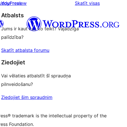
star
atsauksmes
uddyPress
Your review
Skatīt visas
reviews
Atbalsts
Jums ir kaut kas ko teikt? Vajadzīga
palīdzība?
 kontu
su Bluesky kontu
Skatīt atbalsta forumu
ontu
su Threads kontu
u Instagram kontu
Ziedojiet
ontu
su TikTok kontu
be kanālu
su Tumblr kontu
Vai vēlaties atbalstīt šī spraudņa
pilnveidošanu?
Ziedojiet šim spraudnim
ss® trademark is the intellectual property of the
ess Foundation.