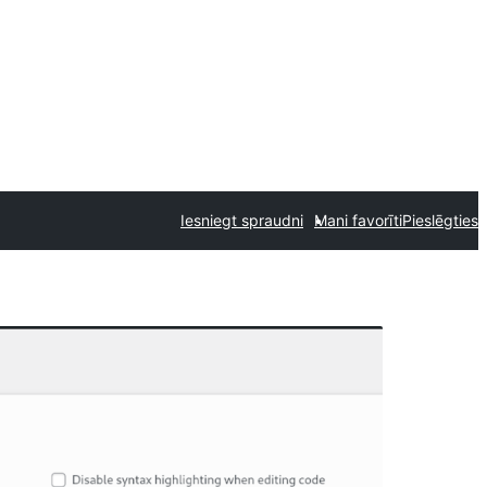
Iesniegt spraudni
Mani favorīti
Pieslēgties