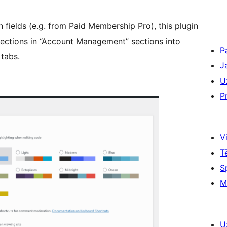
h fields (e.g. from Paid Membership Pro), this plugin
 sections in “Account Management” sections into
P
 tabs.
J
U
P
Vi
T
S
M
U