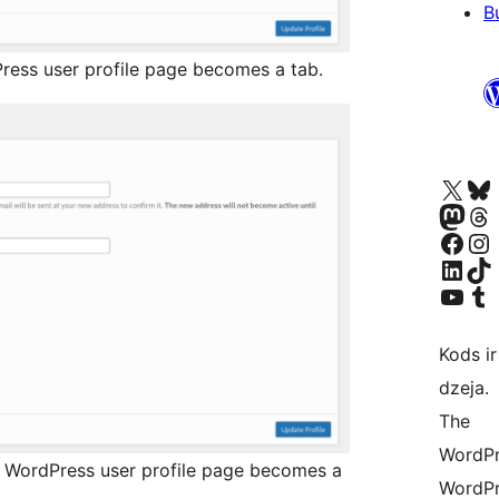
B
ress user profile page becomes a tab.
Apmeklējiet mūsu X (agrāk Twitter)
Apmeklējiet mū
Apmeklējiet mūsu Mastodon k
Apmeklējiet mū
Apmeklējiet mūsu Facebook lapu
Apmeklējiet mūs
Apmeklējiet mūsu LinkedIn k
Apmeklējiet mū
Apmeklējiet mūsu YouTu
Apmeklējiet mū
Kods ir
dzeja.
The
WordPre
lt WordPress user profile page becomes a
WordPr