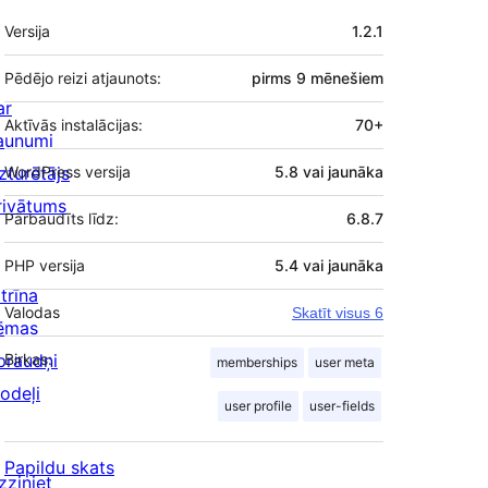
Meta
Versija
1.2.1
Pēdējo reizi atjaunots:
pirms
9 mēnešiem
ar
Aktīvās instalācijas:
70+
aunumi
zturētājs
WordPress versija
5.8 vai jaunāka
rivātums
Pārbaudīts līdz:
6.8.7
PHP versija
5.4 vai jaunāka
trīna
Valodas
Skatīt visus 6
ēmas
praudņi
Birkas:
memberships
user meta
odeļi
user profile
user-fields
Papildu skats
zziniet