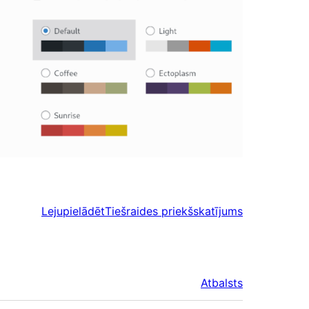
Lejupielādēt
Tiešraides priekšskatījums
Atbalsts