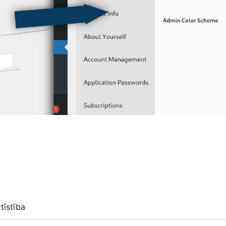
ttīstība