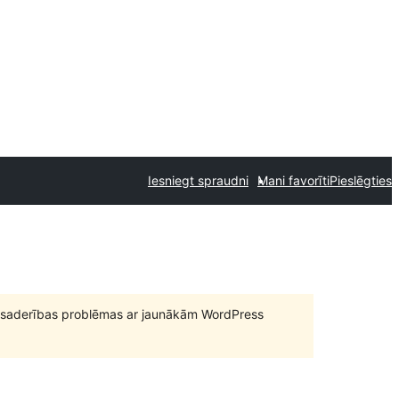
Iesniegt spraudni
Mani favorīti
Pieslēgties
būt saderības problēmas ar jaunākām WordPress