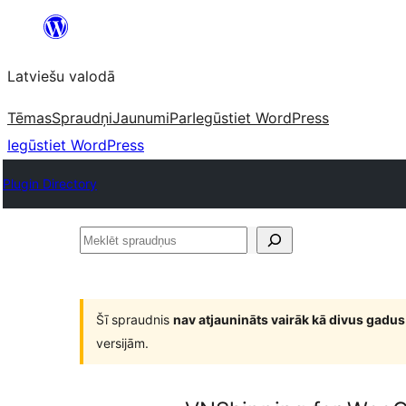
Pāriet
uz
Latviešu valodā
saturu
Tēmas
Spraudņi
Jaunumi
Par
Iegūstiet WordPress
Iegūstiet WordPress
Plugin Directory
Meklēt
spraudņus
Šī spraudnis
nav atjaunināts vairāk kā divus gadus
versijām.