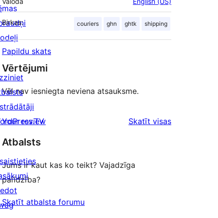
Valoda
English (US)
ēmas
praudņi
Birkas:
couriers
ghn
ghtk
shipping
odeļi
Papildu skats
Vērtējumi
zziniet
Vēl nav iesniegta neviena atsauksme.
tbalsts
strādātāji
atsauksmes
ordPress.TV
Your review
Skatīt visas
Atbalsts
saistieties
Jums ir kaut kas ko teikt? Vajadzīga
asākumi
palīdzība?
iedot
Skatīt atbalsta forumu
wag