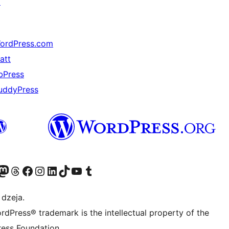
↗
ordPress.com
att
bPress
uddyPress
 kontu
su Bluesky kontu
eklējiet mūsu Mastodon kontu
Apmeklējiet mūsu Threads kontu
Apmeklējiet mūsu Facebook lapu
Apmeklējiet mūsu Instagram kontu
Apmeklējiet mūsu LinkedIn kontu
Apmeklējiet mūsu TikTok kontu
Apmeklējiet mūsu YouTube kanālu
Apmeklējiet mūsu Tumblr kontu
 dzeja.
rdPress® trademark is the intellectual property of the
ess Foundation.