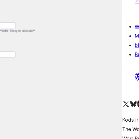
W
M
b
B
Apmeklējiet mūsu X (agrāk Twitter)
Apmeklējiet mū
Apm
Kods ir
The Wo
WordPr