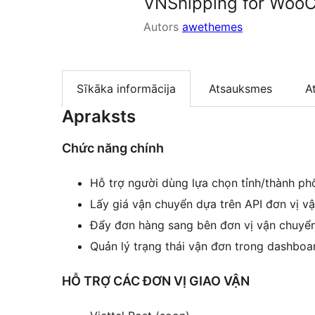
VNShipping for Woo
Autors
awethemes
Sīkāka informācija
Atsauksmes
A
Apraksts
Chức năng chính
Hỗ trợ người dùng lựa chọn tỉnh/thành ph
Lấy giá vận chuyển dựa trên API đơn vị v
Đẩy đơn hàng sang bên đơn vị vận chuyển
Quản lý trạng thái vận đơn trong dashboa
HỖ TRỢ CÁC ĐƠN VỊ GIAO VẬN