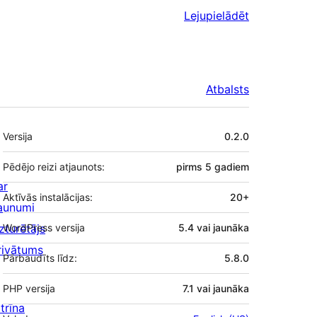
Lejupielādēt
Atbalsts
Meta
Versija
0.2.0
Pēdējo reizi atjaunots:
pirms
5 gadiem
ar
Aktīvās instalācijas:
20+
aunumi
zturētājs
WordPress versija
5.4 vai jaunāka
rivātums
Pārbaudīts līdz:
5.8.0
PHP versija
7.1 vai jaunāka
trīna