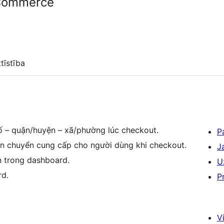
Commerce
ttīstība
ố – quận/huyện – xã/phường lúc checkout.
P
ận chuyển cung cấp cho người dùng khi checkout.
J
 trong dashboard.
U
rd.
P
Vi