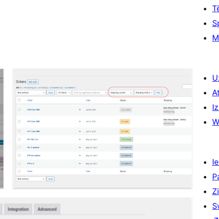
T
S
M
U
A
Iz
W
Ie
P
Z
S