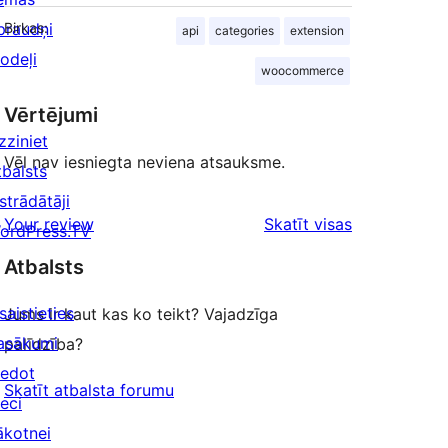
praudņi
Birkas:
api
categories
extension
odeļi
woocommerce
Vērtējumi
zziniet
Vēl nav iesniegta neviena atsauksme.
tbalsts
strādātāji
atsauksmes
Your review
Skatīt visas
ordPress.TV
Atbalsts
saistieties
Jums ir kaut kas ko teikt? Vajadzīga
asākumi
palīdzība?
iedot
Skatīt atbalsta forumu
ieci
ākotnei