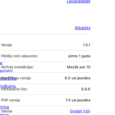
Lejupielādēt
Atbalsts
Meta
Versija
1.0.1
Pēdējo reizi atjaunots:
pirms
1 gada
ar
Aktīvās instalācijas:
Mazāk par 10
aunumi
zturētājs
WordPress versija
6.0 vai jaunāka
rivātums
Pārbaudīts līdz:
6.8.6
PHP versija
7.4 vai jaunāka
trīna
Valoda
English (US)
ēmas