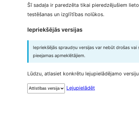
Šī sadaļa ir paredzēta tikai pieredzējušiem lieto
testēšanas un izglītības nolūkos.
Iepriekšējās versijas
Iepriekšējās spraudņu versijas var nebūt drošas vai 
pieejamas apmeklētājiem.
Lūdzu, atlasiet konkrētu lejupielādējamo versiju
Lejupielādēt