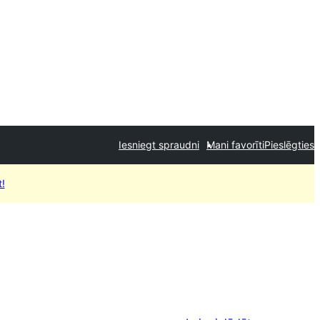
Iesniegt spraudni
Mani favorīti
Pieslēgties
t!