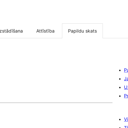
zstādīšana
Attīstība
Papildu skats
P
J
U
P
Vi
T