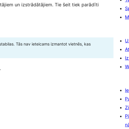
tājiem un izstrādātājiem. Tie šeit tiek parādīti
S
M
U
stabilas. Tās nav ieteicams izmantot vietnēs, kas
A
Iz
W
.
Ie
P
Z
P
n