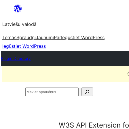
Pāriet
uz
Latviešu valodā
saturu
Tēmas
Spraudņi
Jaunumi
Par
Iegūstiet WordPress
Iegūstiet WordPress
Plugin Directory
Meklēt
spraudņus
W3S API Extension 