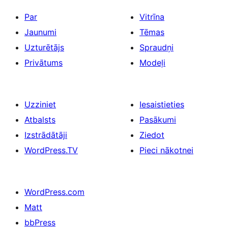
Par
Vitrīna
Jaunumi
Tēmas
Uzturētājs
Spraudņi
Privātums
Modeļi
Uzziniet
Iesaistieties
Atbalsts
Pasākumi
Izstrādātāji
Ziedot
WordPress.TV
Pieci nākotnei
WordPress.com
Matt
bbPress