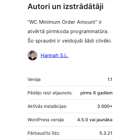
Autori un izstrādātāji
“WC Minimum Order Amount” ir
atvērtā pirmkoda programmatūra.
Šo spraudni ir veidojuši šādi cilvēki.
Līdzdalībnieki
Hannah S.L.
Meta
Versija
1.1
Pēdējo reizi atjaunots:
pirms
6 gadiem
Aktīvās instalācijas:
3 000+
WordPress versija
4.5.0 vai jaunāka
Pārbaudīts līdz:
5.3.21