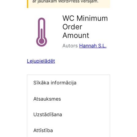
ar jaunākām WordPress versijām.
WC Minimum
Order
Amount
Autors
Hannah S.L.
Lejupielādēt
Sīkāka informācija
Atsauksmes
Uzstādīšana
Attīstība