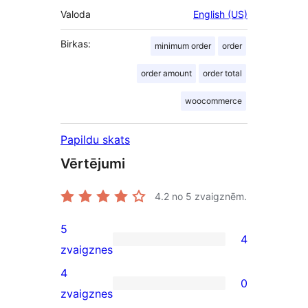
Valoda
English (US)
Birkas:
minimum order
order
order amount
order total
woocommerce
Papildu skats
Vērtējumi
4.2
no 5 zvaigznēm.
5
4
4
zvaigznes
5-
4
0
star
0
zvaigznes