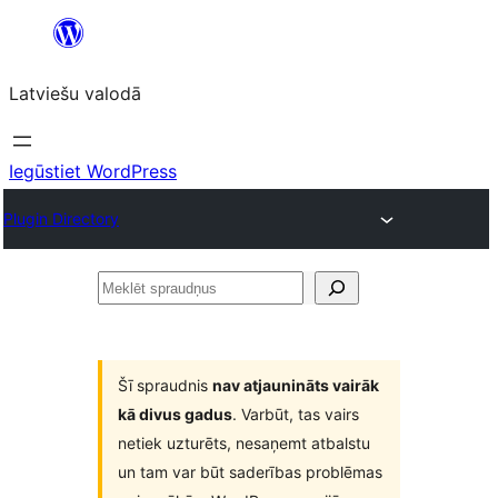
Pāriet
uz
Latviešu valodā
saturu
Iegūstiet WordPress
Plugin Directory
Meklēt
spraudņus
Šī spraudnis
nav atjaunināts vairāk
kā divus gadus
. Varbūt, tas vairs
netiek uzturēts, nesaņemt atbalstu
un tam var būt saderības problēmas