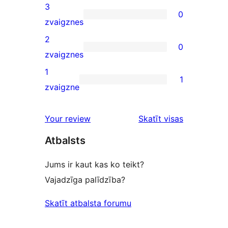
reviews
4-
3
0
star
0
zvaigznes
reviews
3-
2
0
star
0
zvaigznes
reviews
2-
1
1
star
1
zvaigzne
reviews
1-
star
atsauksmes
Your review
Skatīt visas
review
Atbalsts
Jums ir kaut kas ko teikt?
Vajadzīga palīdzība?
Skatīt atbalsta forumu