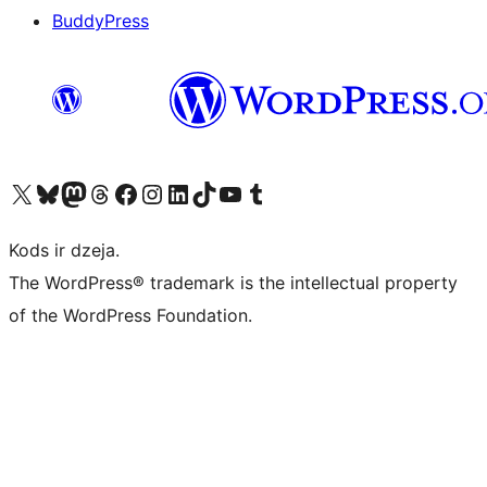
BuddyPress
Apmeklējiet mūsu X (agrāk Twitter) kontu
Apmeklējiet mūsu Bluesky kontu
Apmeklējiet mūsu Mastodon kontu
Apmeklējiet mūsu Threads kontu
Apmeklējiet mūsu Facebook lapu
Apmeklējiet mūsu Instagram kontu
Apmeklējiet mūsu LinkedIn kontu
Apmeklējiet mūsu TikTok kontu
Apmeklējiet mūsu YouTube kanālu
Apmeklējiet mūsu Tumblr kontu
Kods ir dzeja.
The WordPress® trademark is the intellectual property
of the WordPress Foundation.