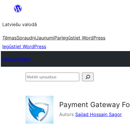
Pāriet
uz
Latviešu valodā
saturu
Tēmas
Spraudņi
Jaunumi
Par
Iegūstiet WordPress
Iegūstiet WordPress
Plugin Directory
Meklēt
spraudņus
Payment Gateway Fo
Autors
Sajjad Hossain Sagor