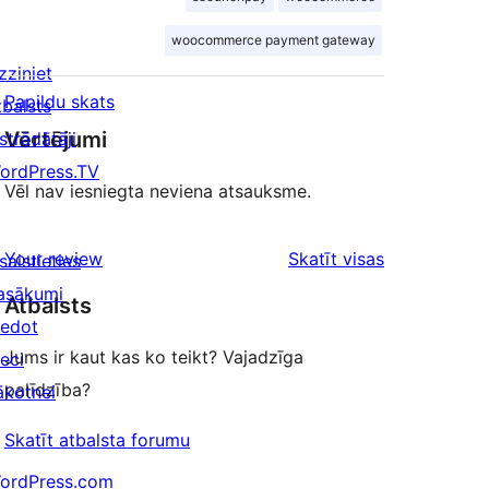
woocommerce payment gateway
zziniet
Papildu skats
tbalsts
Vērtējumi
strādātāji
ordPress.TV
Vēl nav iesniegta neviena atsauksme.
atsauksmes
Your review
Skatīt visas
saistieties
asākumi
Atbalsts
iedot
Jums ir kaut kas ko teikt? Vajadzīga
ieci
palīdzība?
ākotnei
Skatīt atbalsta forumu
ordPress.com