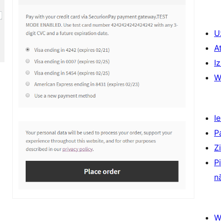
U
A
Iz
W
Ie
P
Z
P
n
W