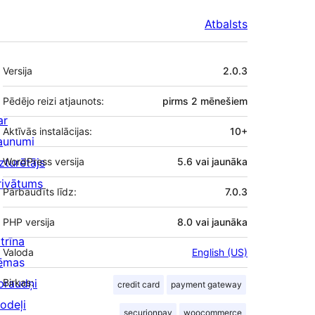
Atbalsts
Meta
Versija
2.0.3
Pēdējo reizi atjaunots:
pirms
2 mēnešiem
ar
Aktīvās instalācijas:
10+
aunumi
zturētājs
WordPress versija
5.6 vai jaunāka
rivātums
Pārbaudīts līdz:
7.0.3
PHP versija
8.0 vai jaunāka
trīna
Valoda
English (US)
ēmas
praudņi
Birkas:
credit card
payment gateway
odeļi
securionpay
woocommerce