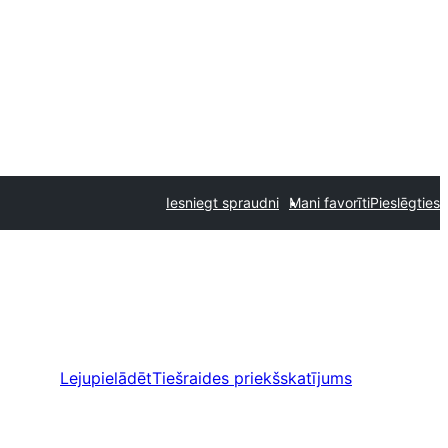
Iesniegt spraudni
Mani favorīti
Pieslēgties
Lejupielādēt
Tiešraides priekšskatījums