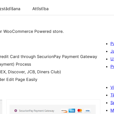
zstādīšana
Attīstība
our WooCommerce Powered store.
P
J
redit Card through SecurionPay Payment Gateway
U
Payment) Process
P
EX, Discover, JCB, Diners Club)
r Edit Page Easily
Vi
T
S
M