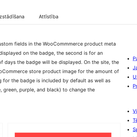
zstādīšana
Attīstība
custom fields in the WooCommmerce product meta
P
of days the badge will be displayed. On the site, the
J
WooCommerce store product image for the amount of
U
P
e, green, purple, and black) to change the
Vi
T
S