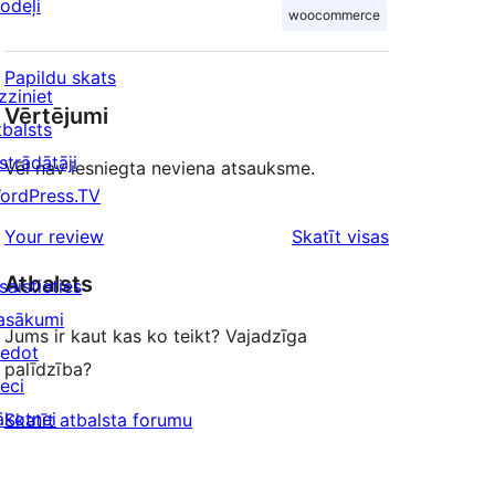
odeļi
woocommerce
Papildu skats
zziniet
Vērtējumi
tbalsts
strādātāji
Vēl nav iesniegta neviena atsauksme.
ordPress.TV
atsauksmes
Your review
Skatīt visas
Atbalsts
saistieties
asākumi
Jums ir kaut kas ko teikt? Vajadzīga
iedot
palīdzība?
ieci
ākotnei
Skatīt atbalsta forumu