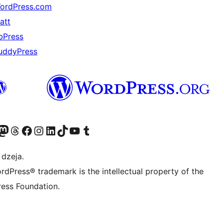
ordPress.com
att
bPress
uddyPress
 kontu
su Bluesky kontu
eklējiet mūsu Mastodon kontu
Apmeklējiet mūsu Threads kontu
Apmeklējiet mūsu Facebook lapu
Apmeklējiet mūsu Instagram kontu
Apmeklējiet mūsu LinkedIn kontu
Apmeklējiet mūsu TikTok kontu
Apmeklējiet mūsu YouTube kanālu
Apmeklējiet mūsu Tumblr kontu
 dzeja.
rdPress® trademark is the intellectual property of the
ess Foundation.