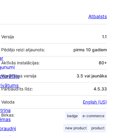
Atbalsts
Meta
Versija
1.1
Pēdējo reizi atjaunots:
pirms
10 gadiem
ar
Aktīvās instalācijas:
80+
aunumi
zturētājs
WordPress versija
3.5 vai jaunāka
rivātums
Pārbaudīts līdz:
4.5.33
Valoda
English (US)
trīna
Birkas:
badge
e-commerce
ēmas
praudņi
new product
product