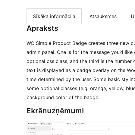
Sīkāka informācija
Atsauksmes
U
Apraksts
WC Simple Product Badge creates three new 
admin panel. One is for the message you’d like displayed on the badge, the second is for an
optional css class, and the third is the number 
text is displayed as a badge overlay on the 
time determined by the user. Some basic styling for the badge is included by default as well as
some optional classes (e.g. orange, yellow, blu
background color of the badge.
Ekrānuzņēmumi