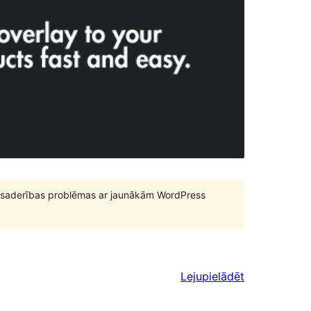
būt saderības problēmas ar jaunākām WordPress
Lejupielādēt