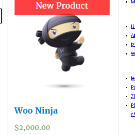
M
U
A
Iz
W
Ie
P
Z
P
n