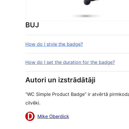
BUJ
How do I style the badge?
How do I set the duration for the badge?
Autori un izstrādātāji
“WC Simple Product Badge” ir atvērtā pirmkoda
cilvēki.
Līdzdalībnieki
Mike Oberdick