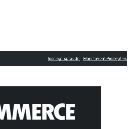
Iesniegt spraudni
Mani favorīti
Pieslēgties