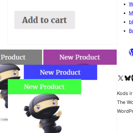
W
M
b
B
Apmeklējiet mūsu X (agrāk Twitter)
Apmeklējiet mū
Apm
Kods ir
The Wo
WordPr