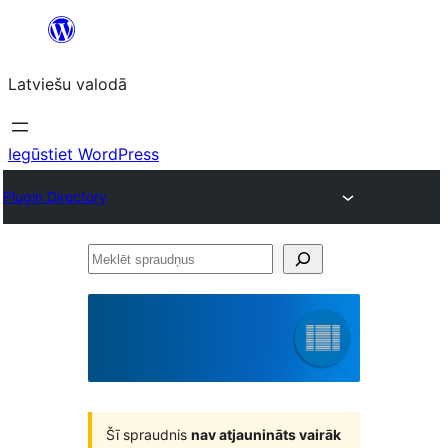
Pāriet
uz
Latviešu valodā
saturu
Iegūstiet WordPress
Plugin Directory
Meklēt
spraudņus
Šī spraudnis
nav atjaunināts vairāk