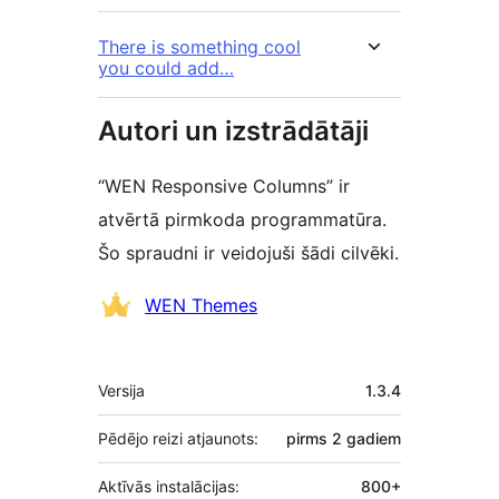
There is something cool
you could add…
Autori un izstrādātāji
“WEN Responsive Columns” ir
atvērtā pirmkoda programmatūra.
Šo spraudni ir veidojuši šādi cilvēki.
Līdzdalībnieki
WEN Themes
Meta
Versija
1.3.4
Pēdējo reizi atjaunots:
pirms
2 gadiem
Aktīvās instalācijas:
800+