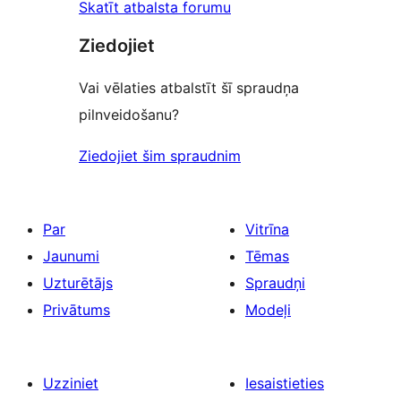
Skatīt atbalsta forumu
Ziedojiet
Vai vēlaties atbalstīt šī spraudņa
pilnveidošanu?
Ziedojiet šim spraudnim
Par
Vitrīna
Jaunumi
Tēmas
Uzturētājs
Spraudņi
Privātums
Modeļi
Uzziniet
Iesaistieties