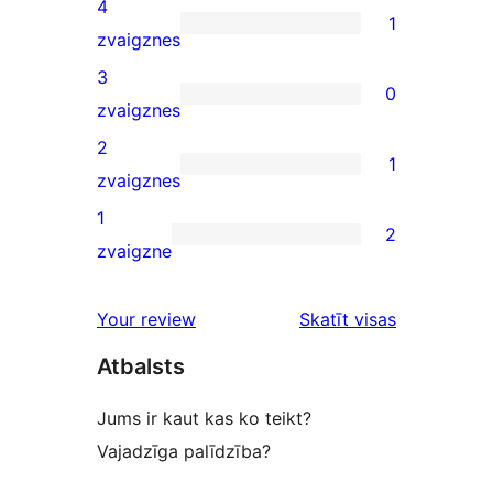
5-
4
1
star
1
zvaigznes
reviews
4-
3
0
star
0
zvaigznes
review
3-
2
1
star
1
zvaigznes
reviews
2-
1
2
star
2
zvaigzne
review
1-
star
Your review
Skatīt visas
reviews
atsauksmes
Atbalsts
Jums ir kaut kas ko teikt?
Vajadzīga palīdzība?