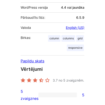
WordPress versija
4.4 vai jaunāka
Pārbaudīts līdz:
6.5.9
Valoda
English (US)
Birkas:
column
columns
grid
responsive
Papildu skats
Vērtējumi
3.7
no 5 zvaigznēm.
5
5
5
zvaigznes