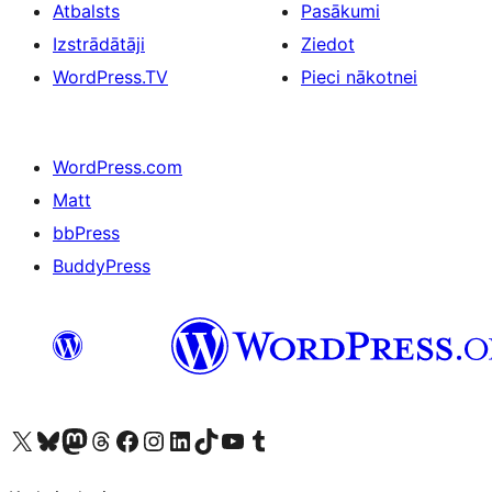
Atbalsts
Pasākumi
Izstrādātāji
Ziedot
WordPress.TV
Pieci nākotnei
WordPress.com
Matt
bbPress
BuddyPress
Apmeklējiet mūsu X (agrāk Twitter) kontu
Apmeklējiet mūsu Bluesky kontu
Apmeklējiet mūsu Mastodon kontu
Apmeklējiet mūsu Threads kontu
Apmeklējiet mūsu Facebook lapu
Apmeklējiet mūsu Instagram kontu
Apmeklējiet mūsu LinkedIn kontu
Apmeklējiet mūsu TikTok kontu
Apmeklējiet mūsu YouTube kanālu
Apmeklējiet mūsu Tumblr kontu