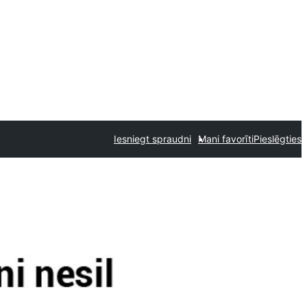
Iesniegt spraudni
Mani favorīti
Pieslēgties