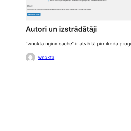
Autori un izstrādātāji
“wnokta nginx cache” ir atvērtā pirmkoda progra
Līdzdalībnieki
wnokta