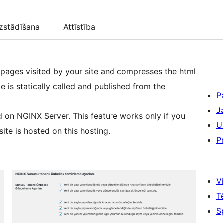
zstādīšana
Attīstība
e pages visited by your site and compresses the html
ge is statically called and published from the
P
J
d on NGINX Server. This feature works only if you
U
te is hosted on this hosting.
P
Vi
T
S