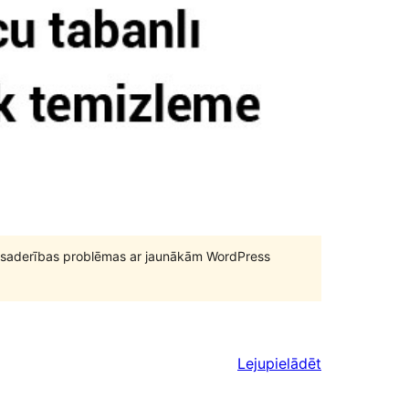
būt saderības problēmas ar jaunākām WordPress
Lejupielādēt