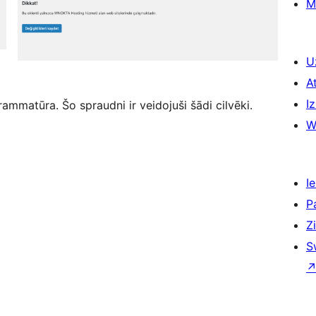
M
U
A
Iz
mmatūra. Šo spraudni ir veidojuši šādi cilvēki.
W
Ie
P
Z
S