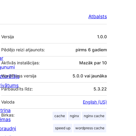
Atbalsts
Meta
Versija
1.0.0
Pēdējo reizi atjaunots:
pirms
6 gadiem
ar
Aktīvās instalācijas:
Mazāk par 10
aunumi
zturētājs
WordPress versija
5.0.0 vai jaunāka
rivātums
Pārbaudīts līdz:
5.3.22
Valoda
English (US)
trīna
Birkas:
cache
nginx
nginx cache
ēmas
praudņi
speed up
wordpress cache