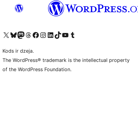
Apmeklējiet mūsu X (agrāk Twitter) kontu
Apmeklējiet mūsu Bluesky kontu
Apmeklējiet mūsu Mastodon kontu
Apmeklējiet mūsu Threads kontu
Apmeklējiet mūsu Facebook lapu
Apmeklējiet mūsu Instagram kontu
Apmeklējiet mūsu LinkedIn kontu
Apmeklējiet mūsu TikTok kontu
Apmeklējiet mūsu YouTube kanālu
Apmeklējiet mūsu Tumblr kontu
Kods ir dzeja.
The WordPress® trademark is the intellectual property
of the WordPress Foundation.