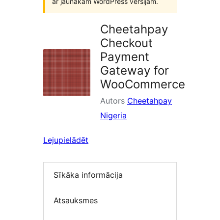
ar jaunākām WordPress versijām.
Cheetahpay
Checkout
Payment
Gateway for
WooCommerce
Autors
Cheetahpay
Nigeria
Lejupielādēt
Sīkāka informācija
Atsauksmes