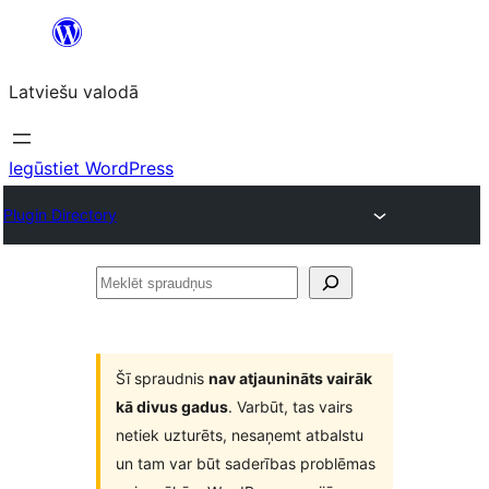
Pāriet
uz
Latviešu valodā
saturu
Iegūstiet WordPress
Plugin Directory
Meklēt
spraudņus
Šī spraudnis
nav atjaunināts vairāk
kā divus gadus
. Varbūt, tas vairs
netiek uzturēts, nesaņemt atbalstu
un tam var būt saderības problēmas