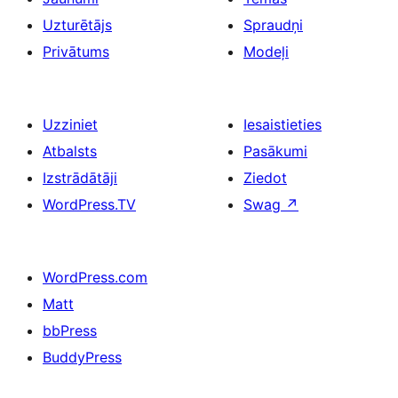
Uzturētājs
Spraudņi
Privātums
Modeļi
Uzziniet
Iesaistieties
Atbalsts
Pasākumi
Izstrādātāji
Ziedot
WordPress.TV
Swag
↗
WordPress.com
Matt
bbPress
BuddyPress