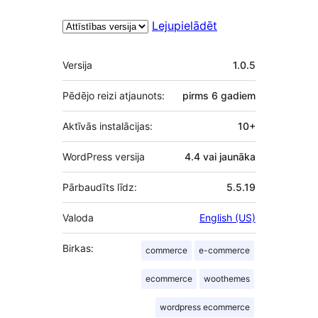
Lejupielādēt
Meta
Versija
1.0.5
Pēdējo reizi atjaunots:
pirms
6 gadiem
Aktīvās instalācijas:
10+
WordPress versija
4.4 vai jaunāka
Pārbaudīts līdz:
5.5.19
Valoda
English (US)
Birkas:
commerce
e-commerce
ecommerce
woothemes
wordpress ecommerce