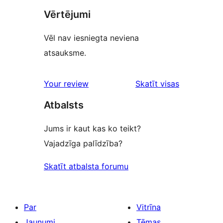
Vērtējumi
Vēl nav iesniegta neviena
atsauksme.
atsauksmes
Your review
Skatīt visas
Atbalsts
Jums ir kaut kas ko teikt?
Vajadzīga palīdzība?
Skatīt atbalsta forumu
Par
Vitrīna
Jaunumi
Tēmas