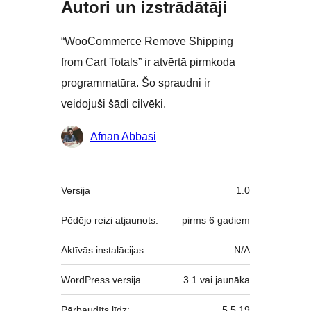
Autori un izstrādātāji
“WooCommerce Remove Shipping
from Cart Totals” ir atvērtā pirmkoda
programmatūra. Šo spraudni ir
veidojuši šādi cilvēki.
Līdzdalībnieki
Afnan Abbasi
Meta
Versija
1.0
Pēdējo reizi atjaunots:
pirms
6 gadiem
Aktīvās instalācijas:
N/A
WordPress versija
3.1 vai jaunāka
Pārbaudīts līdz:
5.5.19