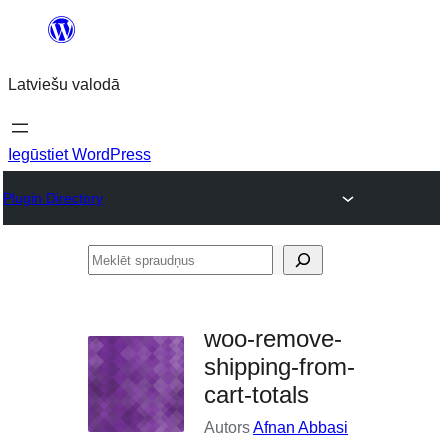
Pāriet
uz
Latviešu valodā
saturu
Iegūstiet WordPress
Plugin Directory
Meklēt
spraudņus
woo-remove-
shipping-from-
cart-totals
Autors
Afnan Abbasi