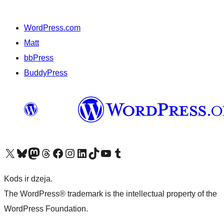
WordPress.com
Matt
bbPress
BuddyPress
Apmeklējiet mūsu X (agrāk Twitter) kontu
Apmeklējiet mūsu Bluesky kontu
Apmeklējiet mūsu Mastodon kontu
Apmeklējiet mūsu Threads kontu
Apmeklējiet mūsu Facebook lapu
Apmeklējiet mūsu Instagram kontu
Apmeklējiet mūsu LinkedIn kontu
Apmeklējiet mūsu TikTok kontu
Apmeklējiet mūsu YouTube kanālu
Apmeklējiet mūsu Tumblr kontu
Kods ir dzeja.
The WordPress® trademark is the intellectual property of the
WordPress Foundation.