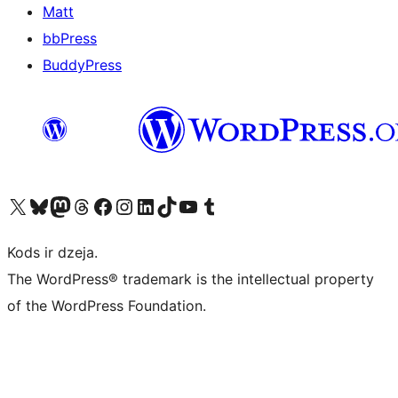
Matt
bbPress
BuddyPress
Apmeklējiet mūsu X (agrāk Twitter) kontu
Apmeklējiet mūsu Bluesky kontu
Apmeklējiet mūsu Mastodon kontu
Apmeklējiet mūsu Threads kontu
Apmeklējiet mūsu Facebook lapu
Apmeklējiet mūsu Instagram kontu
Apmeklējiet mūsu LinkedIn kontu
Apmeklējiet mūsu TikTok kontu
Apmeklējiet mūsu YouTube kanālu
Apmeklējiet mūsu Tumblr kontu
Kods ir dzeja.
The WordPress® trademark is the intellectual property
of the WordPress Foundation.