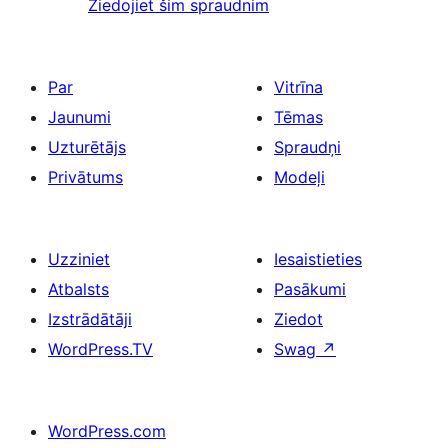
Ziedojiet šim spraudnim
Par
Vitrīna
Jaunumi
Tēmas
Uzturētājs
Spraudņi
Privātums
Modeļi
Uzziniet
Iesaistieties
Atbalsts
Pasākumi
Izstrādātāji
Ziedot
WordPress.TV
Swag
↗
WordPress.com