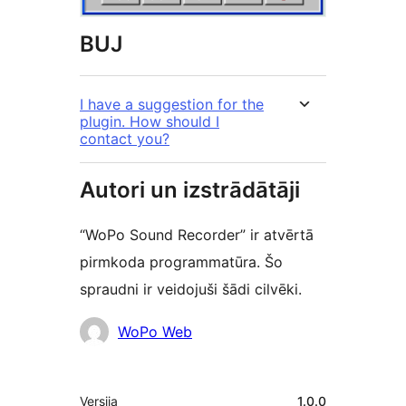
BUJ
I have a suggestion for the
plugin. How should I
contact you?
Autori un izstrādātāji
“WoPo Sound Recorder” ir atvērtā
pirmkoda programmatūra. Šo
spraudni ir veidojuši šādi cilvēki.
Līdzdalībnieki
WoPo Web
Meta
Versija
1.0.0