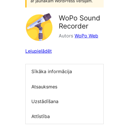
ar jaunākām WordPress versijām.
WoPo Sound
Recorder
Autors
WoPo Web
Lejupielādēt
Sīkāka informācija
Atsauksmes
Uzstādīšana
Attīstība