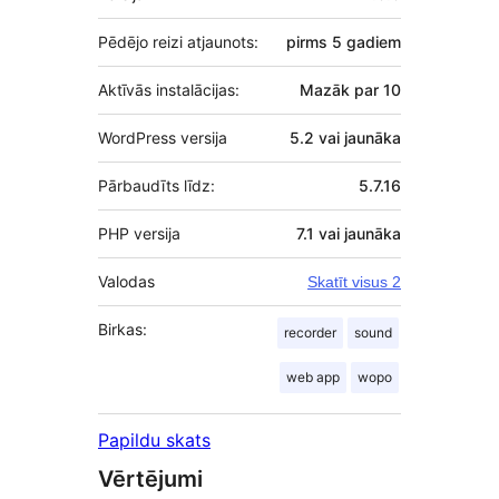
Pēdējo reizi atjaunots:
pirms
5 gadiem
Aktīvās instalācijas:
Mazāk par 10
WordPress versija
5.2 vai jaunāka
Pārbaudīts līdz:
5.7.16
PHP versija
7.1 vai jaunāka
Valodas
Skatīt visus 2
Birkas:
recorder
sound
web app
wopo
Papildu skats
Vērtējumi