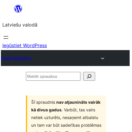
Pāriet
uz
Latviešu valodā
saturu
Iegūstiet WordPress
Plugin Directory
Meklēt
spraudņus
Šī spraudnis
nav atjaunināts vairāk
kā divus gadus
. Varbūt, tas vairs
netiek uzturēts, nesaņemt atbalstu
un tam var būt saderības problēmas