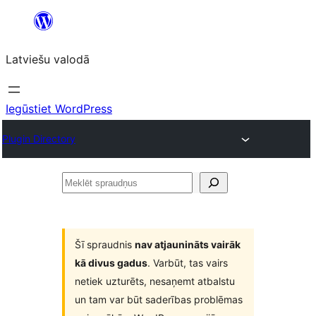
Pāriet
uz
Latviešu valodā
saturu
Iegūstiet WordPress
Plugin Directory
Meklēt
spraudņus
Šī spraudnis
nav atjaunināts vairāk
kā divus gadus
. Varbūt, tas vairs
netiek uzturēts, nesaņemt atbalstu
un tam var būt saderības problēmas