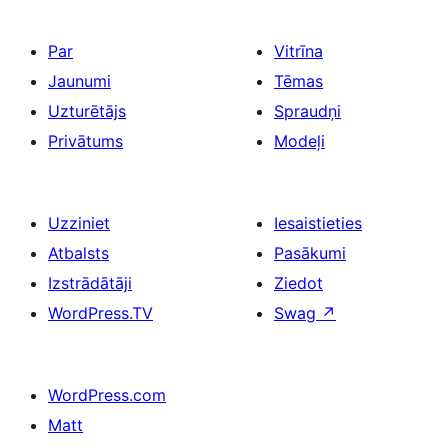
Par
Vitrīna
Jaunumi
Tēmas
Uzturētājs
Spraudņi
Privātums
Modeļi
Uzziniet
Iesaistieties
Atbalsts
Pasākumi
Izstrādātāji
Ziedot
WordPress.TV
Swag
↗
WordPress.com
Matt