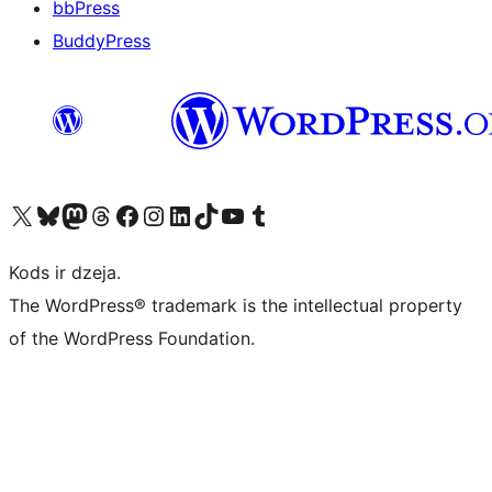
bbPress
BuddyPress
Apmeklējiet mūsu X (agrāk Twitter) kontu
Apmeklējiet mūsu Bluesky kontu
Apmeklējiet mūsu Mastodon kontu
Apmeklējiet mūsu Threads kontu
Apmeklējiet mūsu Facebook lapu
Apmeklējiet mūsu Instagram kontu
Apmeklējiet mūsu LinkedIn kontu
Apmeklējiet mūsu TikTok kontu
Apmeklējiet mūsu YouTube kanālu
Apmeklējiet mūsu Tumblr kontu
Kods ir dzeja.
The WordPress® trademark is the intellectual property
of the WordPress Foundation.