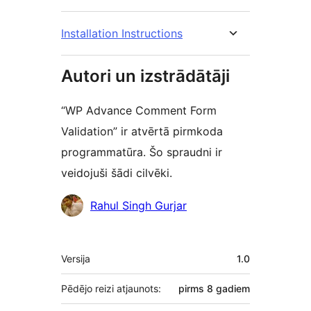
Installation Instructions
Autori un izstrādātāji
“WP Advance Comment Form
Validation” ir atvērtā pirmkoda
programmatūra. Šo spraudni ir
veidojuši šādi cilvēki.
Līdzdalībnieki
Rahul Singh Gurjar
Meta
Versija
1.0
Pēdējo reizi atjaunots:
pirms
8 gadiem