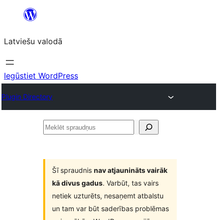
Pāriet
uz
Latviešu valodā
saturu
Iegūstiet WordPress
Plugin Directory
Meklēt
spraudņus
Šī spraudnis
nav atjaunināts vairāk
kā divus gadus
. Varbūt, tas vairs
netiek uzturēts, nesaņemt atbalstu
un tam var būt saderības problēmas