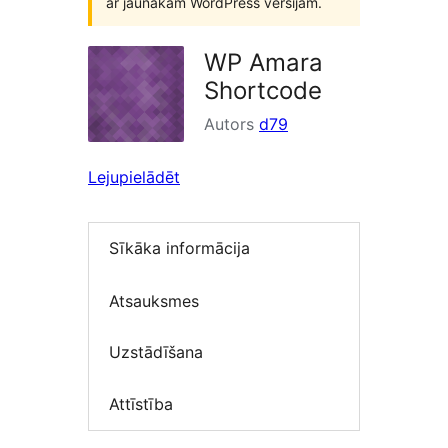
ar jaunākām WordPress versijām.
WP Amara
Shortcode
Autors
d79
Lejupielādēt
Sīkāka informācija
Atsauksmes
Uzstādīšana
Attīstība