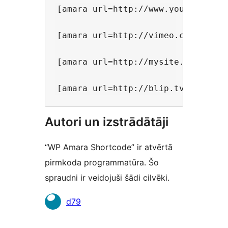
[amara url=http://www.youtube.com
[amara url=http://vimeo.com/153080
[amara url=http://mysite.com/myvi
Autori un izstrādātāji
“WP Amara Shortcode” ir atvērtā
pirmkoda programmatūra. Šo
spraudni ir veidojuši šādi cilvēki.
Līdzdalībnieki
d79