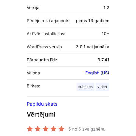
Meta
Versija
1.2
Pēdējo reizi atjaunots:
pirms
13 gadiem
Aktīvās instalācijas:
10+
WordPress versija
3.0.1 vai jaunāka
Pārbaudīts līdz:
3.7.41
Valoda
English (US)
Birkas:
subtitles
video
Papildu skats
Vērtējumi
5
no 5 zvaigznēm.