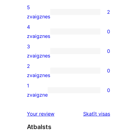
5
2
2
zvaigznes
5-
4
0
star
0
zvaigznes
reviews
4-
3
0
star
0
zvaigznes
reviews
3-
2
0
star
0
zvaigznes
reviews
2-
1
0
star
0
zvaigzne
reviews
1-
star
atsauksmes
Your review
Skatīt visas
reviews
Atbalsts