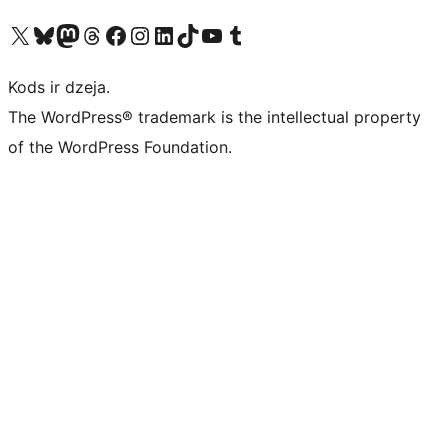
Apmeklējiet mūsu X (agrāk Twitter) kontu
Apmeklējiet mūsu Bluesky kontu
Apmeklējiet mūsu Mastodon kontu
Apmeklējiet mūsu Threads kontu
Apmeklējiet mūsu Facebook lapu
Apmeklējiet mūsu Instagram kontu
Apmeklējiet mūsu LinkedIn kontu
Apmeklējiet mūsu TikTok kontu
Apmeklējiet mūsu YouTube kanālu
Apmeklējiet mūsu Tumblr kontu
Kods ir dzeja.
The WordPress® trademark is the intellectual property
of the WordPress Foundation.