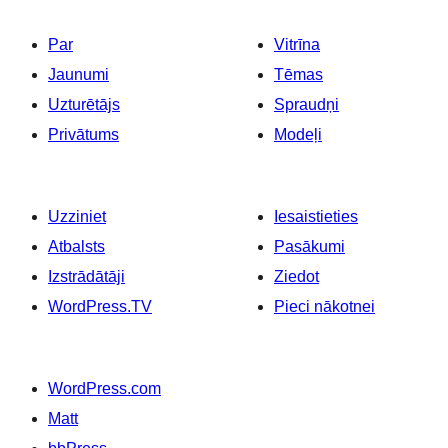
Par
Vitrīna
Jaunumi
Tēmas
Uzturētājs
Spraudņi
Privātums
Modeļi
Uzziniet
Iesaistieties
Atbalsts
Pasākumi
Izstrādātāji
Ziedot
WordPress.TV
Pieci nākotnei
WordPress.com
Matt