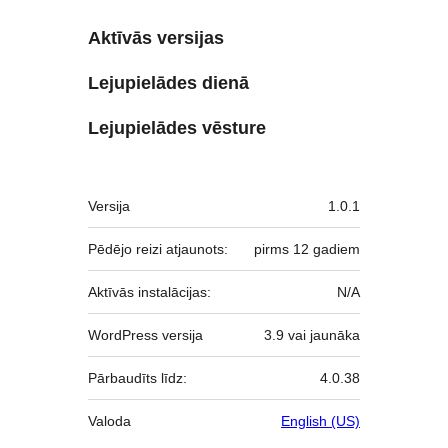
Aktīvās versijas
Lejupielādes dienā
Lejupielādes vēsture
Meta
Versija
1.0.1
Pēdējo reizi atjaunots:
pirms
12 gadiem
Aktīvās instalācijas:
N/A
WordPress versija
3.9 vai jaunāka
Pārbaudīts līdz:
4.0.38
Valoda
English (US)