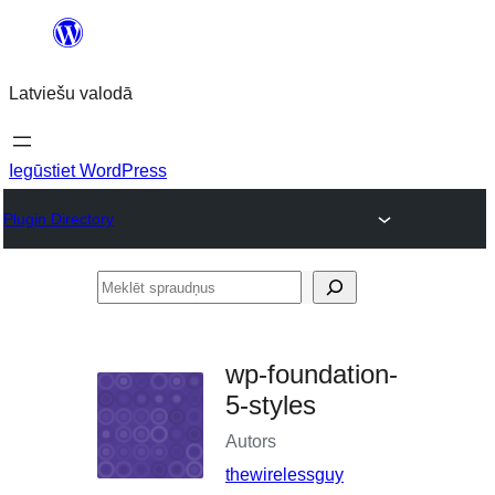
Pāriet
uz
Latviešu valodā
saturu
Iegūstiet WordPress
Plugin Directory
Meklēt
spraudņus
wp-foundation-
5-styles
Autors
thewirelessguy