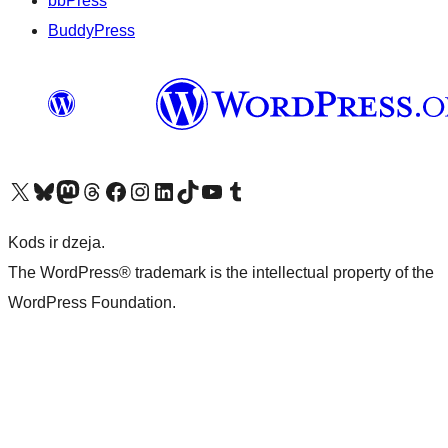
bbPress
BuddyPress
Apmeklējiet mūsu X (agrāk Twitter) kontu
Apmeklējiet mūsu Bluesky kontu
Apmeklējiet mūsu Mastodon kontu
Apmeklējiet mūsu Threads kontu
Apmeklējiet mūsu Facebook lapu
Apmeklējiet mūsu Instagram kontu
Apmeklējiet mūsu LinkedIn kontu
Apmeklējiet mūsu TikTok kontu
Apmeklējiet mūsu YouTube kanālu
Apmeklējiet mūsu Tumblr kontu
Kods ir dzeja.
The WordPress® trademark is the intellectual property of the
WordPress Foundation.