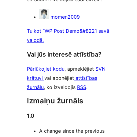
Līdzdalībnieki
momen2009
Tulkot “WP Post Demo&#8221 savā
valodā.
Vai jūs interesē attīstība?
Pārlūkojiet kodu
, apmeklējiet
SVN
krātuvi
vai abonējiet
attīstības
žurnālu
, ko izveidojis
RSS
.
Izmaiņu žurnāls
1.0
A change since the previous