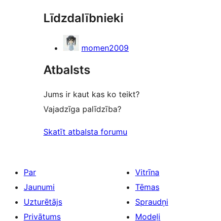
Līdzdalībnieki
momen2009
Atbalsts
Jums ir kaut kas ko teikt?
Vajadzīga palīdzība?
Skatīt atbalsta forumu
Par
Vitrīna
Jaunumi
Tēmas
Uzturētājs
Spraudņi
Privātums
Modeļi