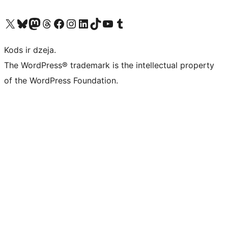
Apmeklējiet mūsu X (agrāk Twitter) kontu
Apmeklējiet mūsu Bluesky kontu
Apmeklējiet mūsu Mastodon kontu
Apmeklējiet mūsu Threads kontu
Apmeklējiet mūsu Facebook lapu
Apmeklējiet mūsu Instagram kontu
Apmeklējiet mūsu LinkedIn kontu
Apmeklējiet mūsu TikTok kontu
Apmeklējiet mūsu YouTube kanālu
Apmeklējiet mūsu Tumblr kontu
Kods ir dzeja.
The WordPress® trademark is the intellectual property
of the WordPress Foundation.