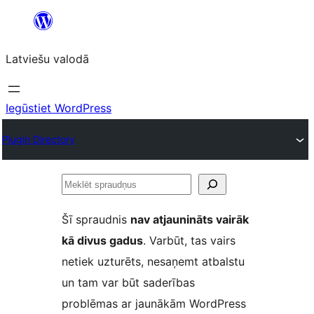
Pāriet
uz
Latviešu valodā
saturu
Iegūstiet WordPress
Plugin Directory
Meklēt
spraudņus
Šī spraudnis
nav atjaunināts vairāk
kā divus gadus
. Varbūt, tas vairs
netiek uzturēts, nesaņemt atbalstu
un tam var būt saderības
problēmas ar jaunākām WordPress