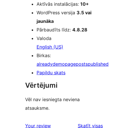
Aktīvās instalācijas:
10+
WordPress versija
3.5 vai
jaunāka
Pārbaudīts līdz:
4.8.28
Valoda
English (US)
Birkas:
already
demo
page
posts
published
Papildu skats
Vērtējumi
Vēl nav iesniegta neviena
atsauksme.
atsauksmes
Your review
Skatīt visas