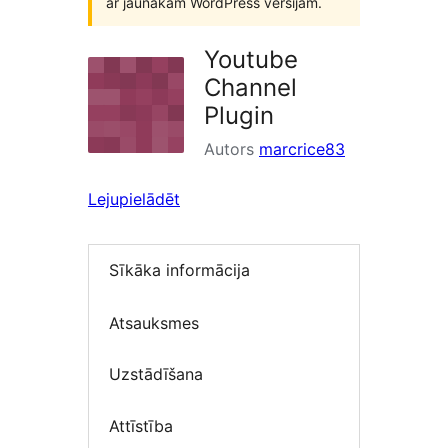
ar jaunākām WordPress versijām.
Youtube
Channel
Plugin
Autors
marcrice83
Lejupielādēt
Sīkāka informācija
Atsauksmes
Uzstādīšana
Attīstība