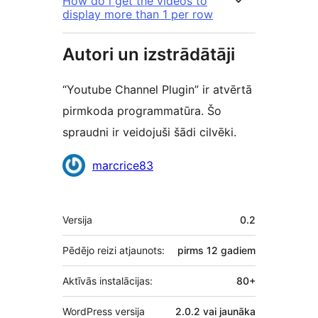
How do i get the videos to
display more than 1 per row
Autori un izstrādātāji
“Youtube Channel Plugin” ir atvērtā
pirmkoda programmatūra. Šo
spraudni ir veidojuši šādi cilvēki.
Līdzdalībnieki
marcrice83
Meta
Versija
0.2
Pēdējo reizi atjaunots:
pirms
12 gadiem
Aktīvās instalācijas:
80+
WordPress versija
2.0.2 vai jaunāka