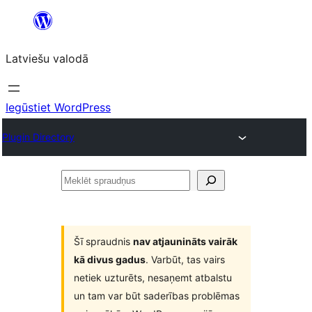
Pāriet
uz
Latviešu valodā
saturu
Iegūstiet WordPress
Plugin Directory
Meklēt
spraudņus
Šī spraudnis
nav atjaunināts vairāk
kā divus gadus
. Varbūt, tas vairs
netiek uzturēts, nesaņemt atbalstu
un tam var būt saderības problēmas