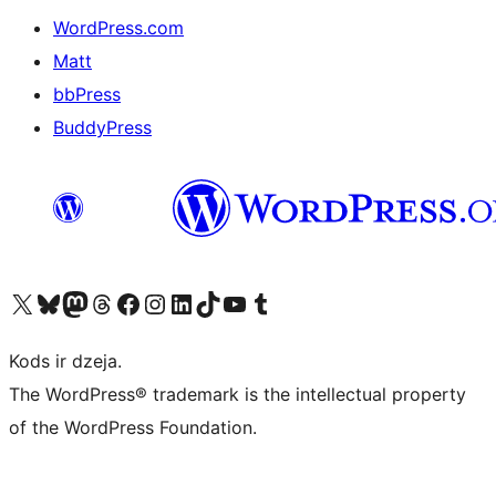
WordPress.com
Matt
bbPress
BuddyPress
Apmeklējiet mūsu X (agrāk Twitter) kontu
Apmeklējiet mūsu Bluesky kontu
Apmeklējiet mūsu Mastodon kontu
Apmeklējiet mūsu Threads kontu
Apmeklējiet mūsu Facebook lapu
Apmeklējiet mūsu Instagram kontu
Apmeklējiet mūsu LinkedIn kontu
Apmeklējiet mūsu TikTok kontu
Apmeklējiet mūsu YouTube kanālu
Apmeklējiet mūsu Tumblr kontu
Kods ir dzeja.
The WordPress® trademark is the intellectual property
of the WordPress Foundation.