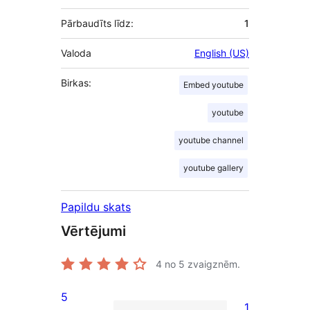
Pārbaudīts līdz:
1
Valoda
English (US)
Birkas:
Embed youtube
youtube
youtube channel
youtube gallery
Papildu skats
Vērtējumi
4
no 5 zvaigznēm.
5
1