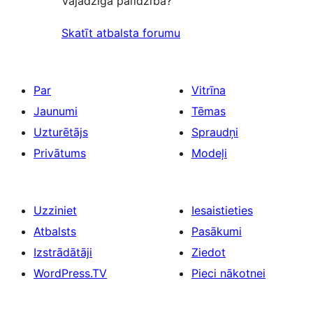
Vajadzīga palīdzība?
Skatīt atbalsta forumu
Par
Vitrīna
Jaunumi
Tēmas
Uzturētājs
Spraudņi
Privātums
Modeļi
Uzziniet
Iesaistieties
Atbalsts
Pasākumi
Izstrādātāji
Ziedot
WordPress.TV
Pieci nākotnei