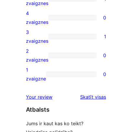
1
zvaigznes
5-
4
0
star
0
zvaigznes
review
4-
3
1
star
1
zvaigznes
reviews
3-
2
0
star
0
zvaigznes
review
2-
1
0
star
0
zvaigzne
reviews
1-
star
Your review
Skatīt visas
reviews
atsauksmes
Atbalsts
Jums ir kaut kas ko teikt?