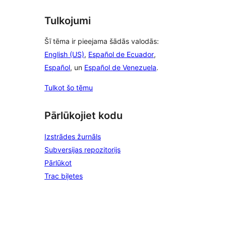
Tulkojumi
Šī tēma ir pieejama šādās valodās:
English (US)
,
Español de Ecuador
,
Español
, un
Español de Venezuela
.
Tulkot šo tēmu
Pārlūkojiet kodu
Izstrādes žurnāls
Subversijas repozitorijs
Pārlūkot
Trac biļetes