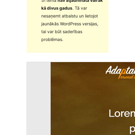
Šī tēma
nav atjaunināta vairāk
kā divus gadus
. Tā var
nesaņemt atbalstu un lietojot
jaunākās WordPress versijas,
tai var būt saderības
problēmas.