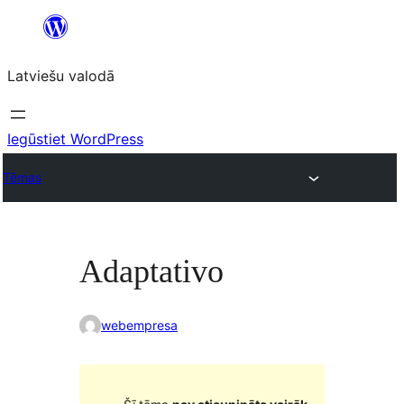
Pāriet
uz
Latviešu valodā
saturu
Iegūstiet WordPress
Tēmas
Adaptativo
webempresa