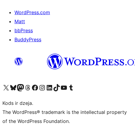
WordPress.com
Matt
bbPress
BuddyPress
Apmeklējiet mūsu X (agrāk Twitter) kontu
Apmeklējiet mūsu Bluesky kontu
Apmeklējiet mūsu Mastodon kontu
Apmeklējiet mūsu Threads kontu
Apmeklējiet mūsu Facebook lapu
Apmeklējiet mūsu Instagram kontu
Apmeklējiet mūsu LinkedIn kontu
Apmeklējiet mūsu TikTok kontu
Apmeklējiet mūsu YouTube kanālu
Apmeklējiet mūsu Tumblr kontu
Kods ir dzeja.
The WordPress® trademark is the intellectual property
of the WordPress Foundation.