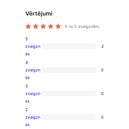
Vērtējumi
5
no 5 zvaigznēm.
5
zvaigzn
2
2
es
5-
4
star
zvaigzn
0
reviews
0
es
4-
3
star
zvaigzn
0
reviews
0
es
3-
2
star
zvaigzn
0
reviews
0
es
2-