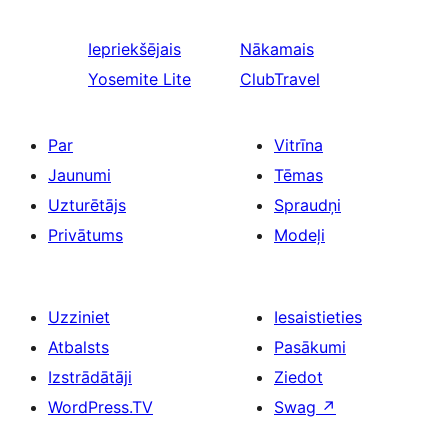
Iepriekšējais
Nākamais
Yosemite Lite
ClubTravel
Par
Vitrīna
Jaunumi
Tēmas
Uzturētājs
Spraudņi
Privātums
Modeļi
Uzziniet
Iesaistieties
Atbalsts
Pasākumi
Izstrādātāji
Ziedot
WordPress.TV
Swag
↗