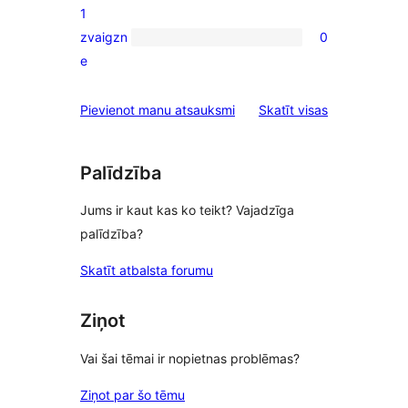
1
star
zvaigzn
0
reviews
0
e
1-
star
atsauksmes
Pievienot manu atsauksmi
Skatīt visas
reviews
Palīdzība
Jums ir kaut kas ko teikt? Vajadzīga
palīdzība?
Skatīt atbalsta forumu
Ziņot
Vai šai tēmai ir nopietnas problēmas?
Ziņot par šo tēmu