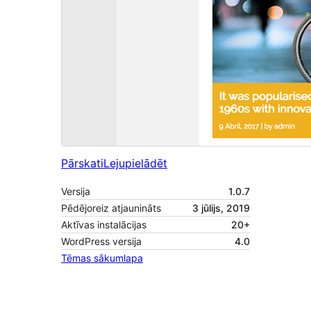
Pārskati
Lejupielādēt
Versija
1.0.7
Pēdējoreiz atjaunināts
3 jūlijs, 2019
Aktīvas instalācijas
20+
WordPress versija
4.0
Tēmas sākumlapa