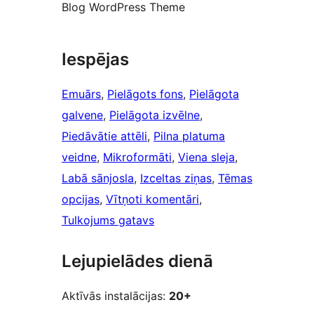
Blog WordPress Theme
Iespējas
Emuārs
, 
Pielāgots fons
, 
Pielāgota
galvene
, 
Pielāgota izvēlne
, 
Piedāvātie attēli
, 
Pilna platuma
veidne
, 
Mikroformāti
, 
Viena sleja
, 
Labā sānjosla
, 
Izceltas ziņas
, 
Tēmas
opcijas
, 
Vītņoti komentāri
, 
Tulkojums gatavs
Lejupielādes dienā
Aktīvās instalācijas:
20+