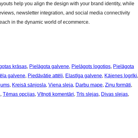
youts help you align the design with your brand identity, while
eviews, newsletter integration, and social media connectivity
reach in the dynamic world of ecommerce.
gotas krāsas
, 
Pielāgota galvene
, 
Pielāgots logotips
, 
Pielāgota
tēla galvene
, 
Piedāvātie attēli
, 
Elastīga galvene
, 
Kājenes logrīki
jums
, 
Kreisā sānjosla
, 
Viena sleja
, 
Darbu mape
, 
Ziņu formāti
, 
s
, 
Tēmas opcijas
, 
Vītņoti komentāri
, 
Trīs slejas
, 
Divas slejas
, 