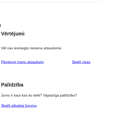
d
Vērtējumi
Vēl nav iesniegta neviena atsauksme.
atsauksmes
Pievienot manu atsauksmi
Skatīt visas
Palīdzība
Jums ir kaut kas ko teikt? Vajadzīga palīdzība?
Skatīt atbalsta forumu