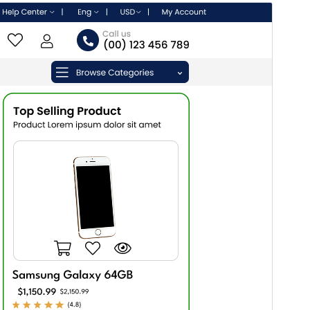
Komerciāla tēma
Šī tēma ir bezmaksas, taču piedāvā maksas
jauninājumus, papildinājumus vai atbalstu.
Skatīt
atbalstu
Pārskati
Lejupielādēt
Versija
2.3.5
Pēdējoreiz atjaunināts
7 augusts, 2026
Aktīvas instalācijas
200+
WordPress versija
5.0
PHP versija
5.6
Tēmas sākumlapa