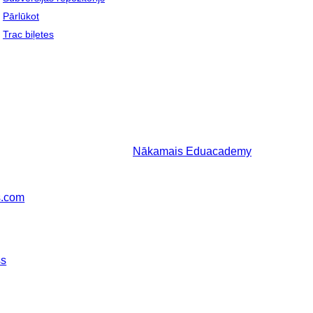
Pārlūkot
Trac biļetes
Nākamais
Eduacademy
s.com
ss