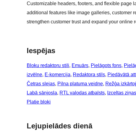
Customizable headers, footers, and flexible page la
additional features like image galleries, customer r
strengthen customer trust and expand your online 
Iespējas
Bloku redaktoru stili
, 
Emuārs
, 
Pielāgots fons
, 
Pielā
izvēlne
, 
E-komercija
, 
Redaktora stils
, 
Piedāvātā at
Četras slejas
, 
Pilna platuma veidne
, 
Režģa izkārto
Labā sānjosla
, 
RTL valodas atbalsts
, 
Izceltas ziņa
Platie bloki
Lejupielādes dienā