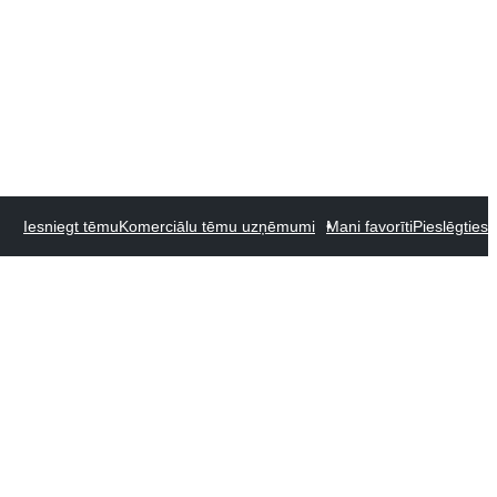
Iesniegt tēmu
Komerciālu tēmu uzņēmumi
Mani favorīti
Pieslēgties