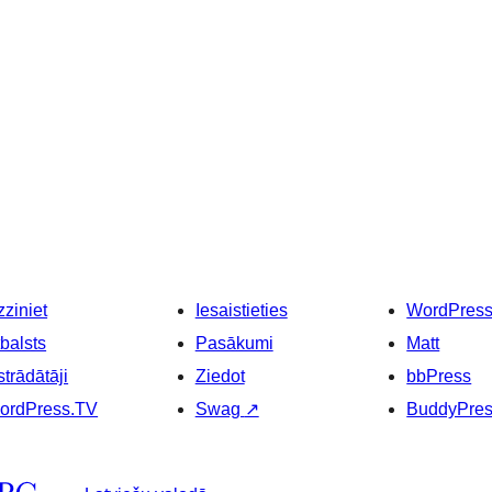
ziniet
Iesaistieties
WordPres
balsts
Pasākumi
Matt
strādātāji
Ziedot
bbPress
ordPress.TV
Swag
↗
BuddyPre