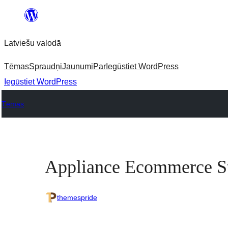
Pāriet
uz
Latviešu valodā
saturu
Tēmas
Spraudņi
Jaunumi
Par
Iegūstiet WordPress
Iegūstiet WordPress
Tēmas
Appliance Ecommerce S
themespride