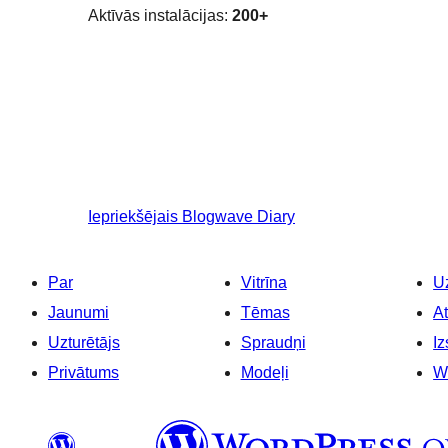
Aktīvās instalācijas:
200+
Iepriekšējais
Blogwave Diary
Par
Vitrīna
Uz
Jaunumi
Tēmas
At
Uzturētājs
Spraudņi
Iz
Privātums
Modeļi
W