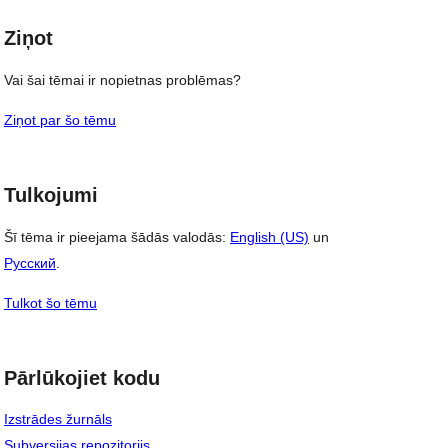
Ziņot
Vai šai tēmai ir nopietnas problēmas?
Ziņot par šo tēmu
Tulkojumi
Šī tēma ir pieejama šādās valodās:
English (US)
un
, 
Русский
.
Tulkot šo tēmu
Pārlūkojiet kodu
Izstrādes žurnāls
Subversijas repozitorijs