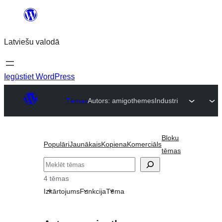
Pāriet
uz
Latviešu valodā
saturu
Iegūstiet WordPress
Tēmas
Autors: amigothemes
Industri
Bloku
Populāri
Jaunākais
Kopiena
Komerciāls
tēmas
Meklēt
4 tēmas
Izkārtojums
Funkcija
Tēma