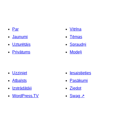
Par
Vitrīna
Jaunumi
Tēmas
Uzturētājs
Spraudņi
Privātums
Modeļi
Uzziniet
Iesaistieties
Atbalsts
Pasākumi
Izstrādātāji
Ziedot
WordPress.TV
Swag
↗