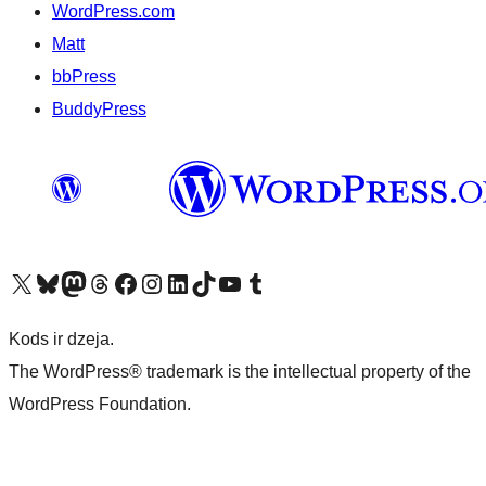
WordPress.com
Matt
bbPress
BuddyPress
Apmeklējiet mūsu X (agrāk Twitter) kontu
Apmeklējiet mūsu Bluesky kontu
Apmeklējiet mūsu Mastodon kontu
Apmeklējiet mūsu Threads kontu
Apmeklējiet mūsu Facebook lapu
Apmeklējiet mūsu Instagram kontu
Apmeklējiet mūsu LinkedIn kontu
Apmeklējiet mūsu TikTok kontu
Apmeklējiet mūsu YouTube kanālu
Apmeklējiet mūsu Tumblr kontu
Kods ir dzeja.
The WordPress® trademark is the intellectual property of the
WordPress Foundation.