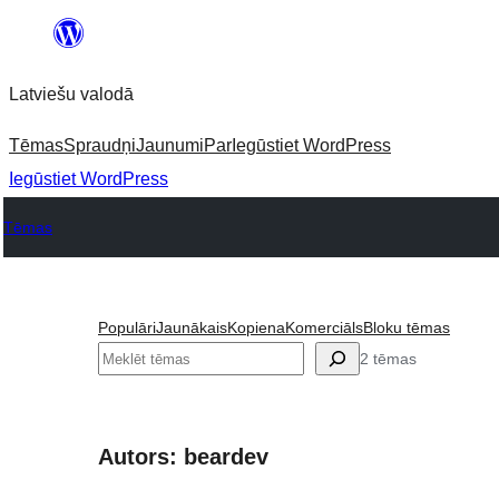
Pāriet
uz
Latviešu valodā
saturu
Tēmas
Spraudņi
Jaunumi
Par
Iegūstiet WordPress
Iegūstiet WordPress
Tēmas
Populāri
Jaunākais
Kopiena
Komerciāls
Bloku tēmas
Meklēt
2 tēmas
Autors: beardev