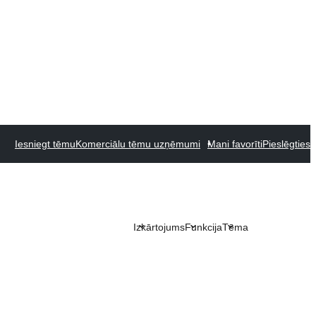
Iesniegt tēmu
Komerciālu tēmu uzņēmumi
Mani favorīti
Pieslēgties
Izkārtojums
Funkcija
Tēma