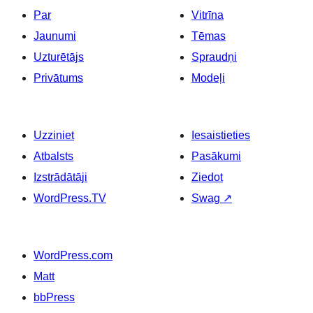
Par
Vitrīna
Jaunumi
Tēmas
Uzturētājs
Spraudņi
Privātums
Modeļi
Uzziniet
Iesaistieties
Atbalsts
Pasākumi
Izstrādātāji
Ziedot
WordPress.TV
Swag
↗
WordPress.com
Matt
bbPress