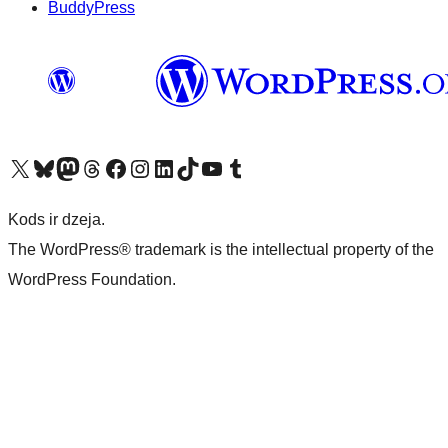
BuddyPress
Apmeklējiet mūsu X (agrāk Twitter) kontu
Apmeklējiet mūsu Bluesky kontu
Apmeklējiet mūsu Mastodon kontu
Apmeklējiet mūsu Threads kontu
Apmeklējiet mūsu Facebook lapu
Apmeklējiet mūsu Instagram kontu
Apmeklējiet mūsu LinkedIn kontu
Apmeklējiet mūsu TikTok kontu
Apmeklējiet mūsu YouTube kanālu
Apmeklējiet mūsu Tumblr kontu
Kods ir dzeja.
The WordPress® trademark is the intellectual property of the
WordPress Foundation.