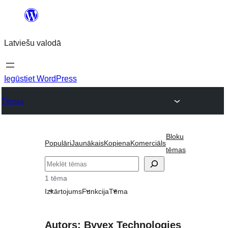
Pāriet
uz
Latviešu valodā
saturu
Iegūstiet WordPress
Tēmas
Bloku
Populāri
Jaunākais
Kopiena
Komerciāls
tēmas
Meklēt
1 tēma
Izkārtojums
Funkcija
Tēma
Autors: Byvex Technologies