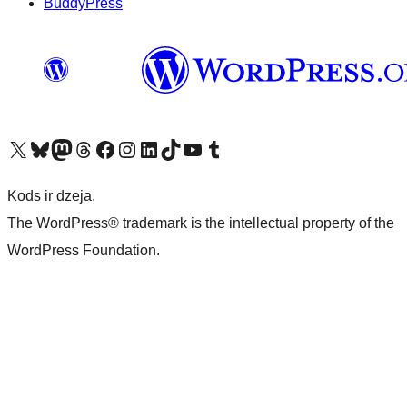
BuddyPress
Apmeklējiet mūsu X (agrāk Twitter) kontu
Apmeklējiet mūsu Bluesky kontu
Apmeklējiet mūsu Mastodon kontu
Apmeklējiet mūsu Threads kontu
Apmeklējiet mūsu Facebook lapu
Apmeklējiet mūsu Instagram kontu
Apmeklējiet mūsu LinkedIn kontu
Apmeklējiet mūsu TikTok kontu
Apmeklējiet mūsu YouTube kanālu
Apmeklējiet mūsu Tumblr kontu
Kods ir dzeja.
The WordPress® trademark is the intellectual property of the
WordPress Foundation.