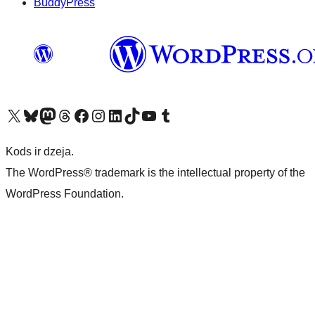
BuddyPress
Apmeklējiet mūsu X (agrāk Twitter) kontu
Apmeklējiet mūsu Bluesky kontu
Apmeklējiet mūsu Mastodon kontu
Apmeklējiet mūsu Threads kontu
Apmeklējiet mūsu Facebook lapu
Apmeklējiet mūsu Instagram kontu
Apmeklējiet mūsu LinkedIn kontu
Apmeklējiet mūsu TikTok kontu
Apmeklējiet mūsu YouTube kanālu
Apmeklējiet mūsu Tumblr kontu
Kods ir dzeja.
The WordPress® trademark is the intellectual property of the
WordPress Foundation.