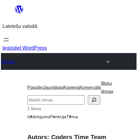
Pāriet
uz
Latviešu valodā
saturu
Iegūstiet WordPress
Tēmas
Bloku
Populāri
Jaunākais
Kopiena
Komerciāls
tēmas
Meklēt
1 tēma
Izkārtojums
Funkcija
Tēma
Autors: Coders Time Team