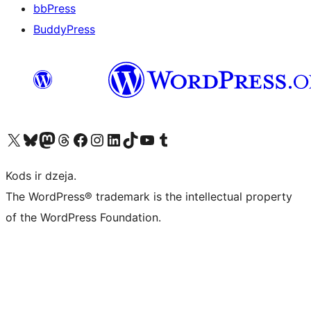
bbPress
BuddyPress
Apmeklējiet mūsu X (agrāk Twitter) kontu
Apmeklējiet mūsu Bluesky kontu
Apmeklējiet mūsu Mastodon kontu
Apmeklējiet mūsu Threads kontu
Apmeklējiet mūsu Facebook lapu
Apmeklējiet mūsu Instagram kontu
Apmeklējiet mūsu LinkedIn kontu
Apmeklējiet mūsu TikTok kontu
Apmeklējiet mūsu YouTube kanālu
Apmeklējiet mūsu Tumblr kontu
Kods ir dzeja.
The WordPress® trademark is the intellectual property
of the WordPress Foundation.