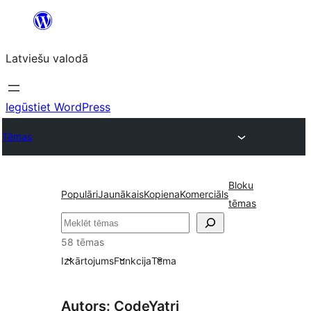
Pāriet
uz
Latviešu valodā
saturu
Iegūstiet WordPress
Tēmas
Bloku
Populāri
Jaunākais
Kopiena
Komerciāls
tēmas
Meklēt
58 tēmas
Izkārtojums
Funkcija
Tēma
Autors: CodeYatri