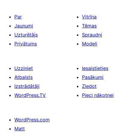
Par
Vitrīna
Jaunumi
Tēmas
Uzturētājs
Spraudņi
Privātums
Modeļi
Uzziniet
Iesaistieties
Atbalsts
Pasākumi
Izstrādātāji
Ziedot
WordPress.TV
Pieci nākotnei
WordPress.com
Matt