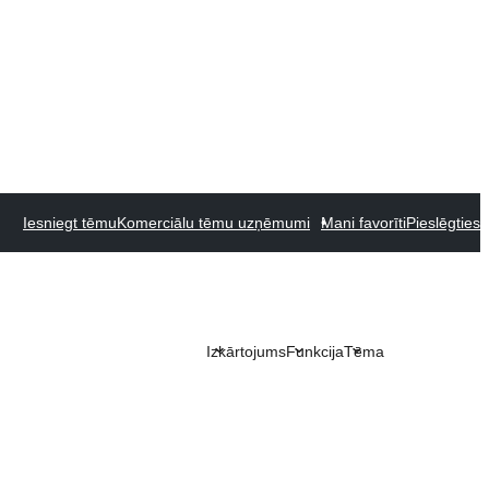
Iesniegt tēmu
Komerciālu tēmu uzņēmumi
Mani favorīti
Pieslēgties
Izkārtojums
Funkcija
Tēma