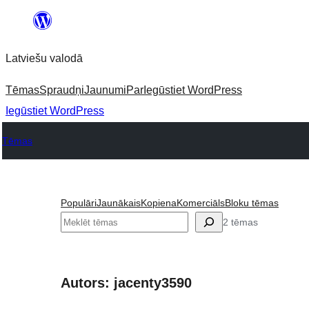
Pāriet
uz
Latviešu valodā
saturu
Tēmas
Spraudņi
Jaunumi
Par
Iegūstiet WordPress
Iegūstiet WordPress
Tēmas
Populāri
Jaunākais
Kopiena
Komerciāls
Bloku tēmas
Meklēt
2 tēmas
Autors: jacenty3590