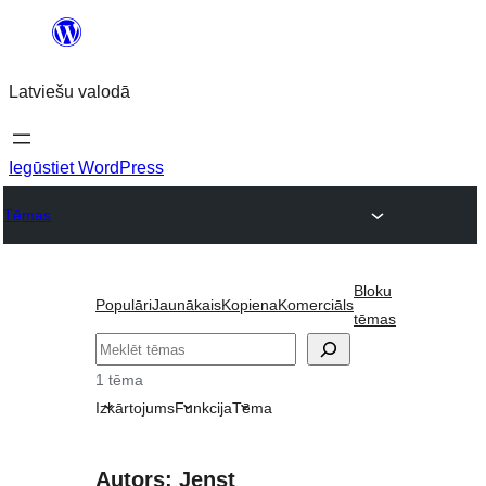
Pāriet
uz
Latviešu valodā
saturu
Iegūstiet WordPress
Tēmas
Bloku
Populāri
Jaunākais
Kopiena
Komerciāls
tēmas
Meklēt
1 tēma
Izkārtojums
Funkcija
Tēma
Autors: Jenst