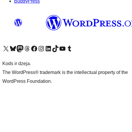
BuddyPress
Apmeklējiet mūsu X (agrāk Twitter) kontu
Apmeklējiet mūsu Bluesky kontu
Apmeklējiet mūsu Mastodon kontu
Apmeklējiet mūsu Threads kontu
Apmeklējiet mūsu Facebook lapu
Apmeklējiet mūsu Instagram kontu
Apmeklējiet mūsu LinkedIn kontu
Apmeklējiet mūsu TikTok kontu
Apmeklējiet mūsu YouTube kanālu
Apmeklējiet mūsu Tumblr kontu
Kods ir dzeja.
The WordPress® trademark is the intellectual property of the
WordPress Foundation.