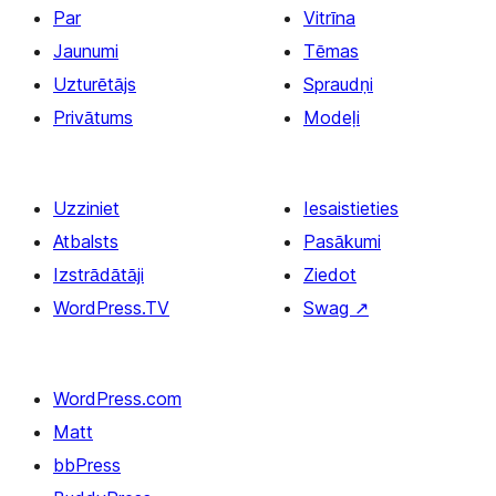
Par
Vitrīna
Jaunumi
Tēmas
Uzturētājs
Spraudņi
Privātums
Modeļi
Uzziniet
Iesaistieties
Atbalsts
Pasākumi
Izstrādātāji
Ziedot
WordPress.TV
Swag
↗
WordPress.com
Matt
bbPress