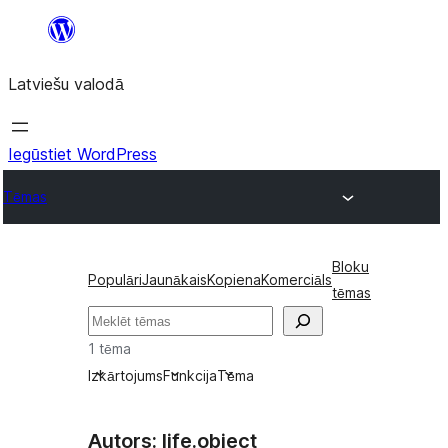
Pāriet
uz
Latviešu valodā
saturu
Iegūstiet WordPress
Tēmas
Bloku
Populāri
Jaunākais
Kopiena
Komerciāls
tēmas
Meklēt
1 tēma
Izkārtojums
Funkcija
Tēma
Autors: life.object