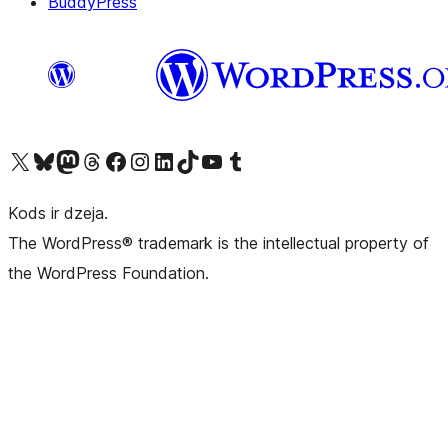
BuddyPress
Apmeklējiet mūsu X (agrāk Twitter) kontu
Apmeklējiet mūsu Bluesky kontu
Apmeklējiet mūsu Mastodon kontu
Apmeklējiet mūsu Threads kontu
Apmeklējiet mūsu Facebook lapu
Apmeklējiet mūsu Instagram kontu
Apmeklējiet mūsu LinkedIn kontu
Apmeklējiet mūsu TikTok kontu
Apmeklējiet mūsu YouTube kanālu
Apmeklējiet mūsu Tumblr kontu
Kods ir dzeja.
The WordPress® trademark is the intellectual property of
the WordPress Foundation.