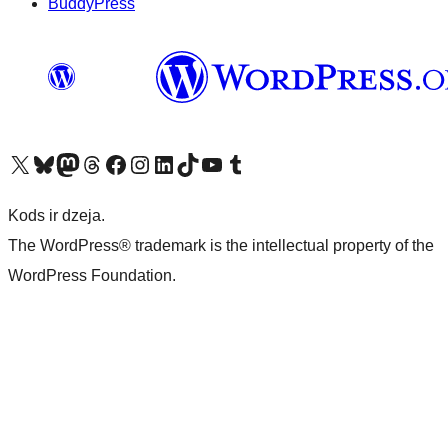
BuddyPress
Apmeklējiet mūsu X (agrāk Twitter) kontu
Apmeklējiet mūsu Bluesky kontu
Apmeklējiet mūsu Mastodon kontu
Apmeklējiet mūsu Threads kontu
Apmeklējiet mūsu Facebook lapu
Apmeklējiet mūsu Instagram kontu
Apmeklējiet mūsu LinkedIn kontu
Apmeklējiet mūsu TikTok kontu
Apmeklējiet mūsu YouTube kanālu
Apmeklējiet mūsu Tumblr kontu
Kods ir dzeja.
The WordPress® trademark is the intellectual property of the
WordPress Foundation.