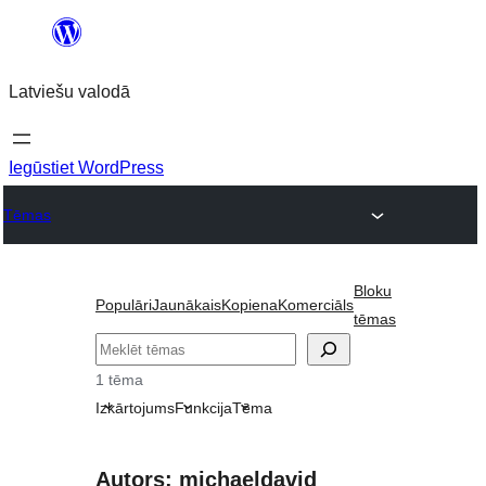
Pāriet
uz
Latviešu valodā
saturu
Iegūstiet WordPress
Tēmas
Bloku
Populāri
Jaunākais
Kopiena
Komerciāls
tēmas
Meklēt
1 tēma
Izkārtojums
Funkcija
Tēma
Autors: michaeldavid